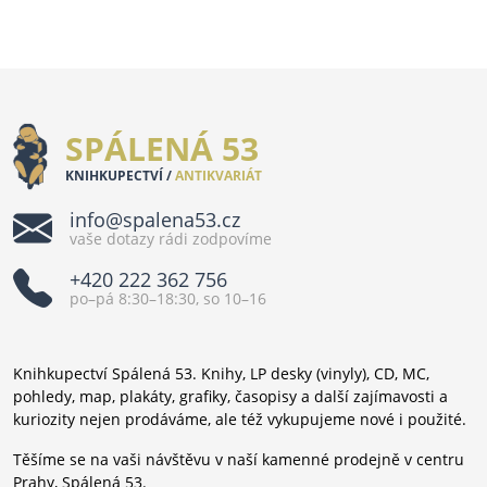
SPÁLENÁ 53
KNIHKUPECTVÍ /
ANTIKVARIÁT
info@spalena53.cz
vaše dotazy rádi zodpovíme
+420 222 362 756
po–pá 8:30–18:30, so 10–16
Knihkupectví Spálená 53. Knihy, LP desky (vinyly), CD, MC,
pohledy, map, plakáty, grafiky, časopisy a další zajímavosti a
kuriozity nejen prodáváme, ale též vykupujeme nové i použité.
Těšíme se na vaši návštěvu v naší kamenné prodejně v centru
Prahy, Spálená 53.