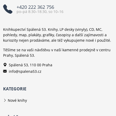
+420 222 362 756
po–pá 8:30–18:30, so 10–16
Knihkupectví Spálená 53. Knihy, LP desky (vinyly), CD, MC,
pohledy, map, plakáty, grafiky, časopisy a další zajímavosti a
kuriozity nejen prodáváme, ale též vykupujeme nové i použité.
Těšíme se na vaši návštěvu v naší kamenné prodejně v centru
Prahy, Spálená 53.
Spálená 53, 110 00 Praha
info@spalena53.cz
KATEGORIE
Nové knihy