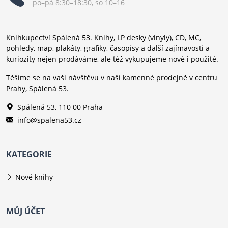
po–pá 8:30–18:30, so 10–16
Knihkupectví Spálená 53. Knihy, LP desky (vinyly), CD, MC,
pohledy, map, plakáty, grafiky, časopisy a další zajímavosti a
kuriozity nejen prodáváme, ale též vykupujeme nové i použité.
Těšíme se na vaši návštěvu v naší kamenné prodejně v centru
Prahy, Spálená 53.
Spálená 53, 110 00 Praha
info@spalena53.cz
KATEGORIE
Nové knihy
MŮJ ÚČET