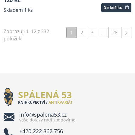
Do košíku
Skladem 1 ks
Zobrazuji 1–12 z 332
1
2
3
...
28
položek
SPÁLENÁ 53
KNIHKUPECTVÍ /
ANTIKVARIÁT
info@spalena53.cz
vaše dotazy rádi zodpovíme
+420 222 362 756