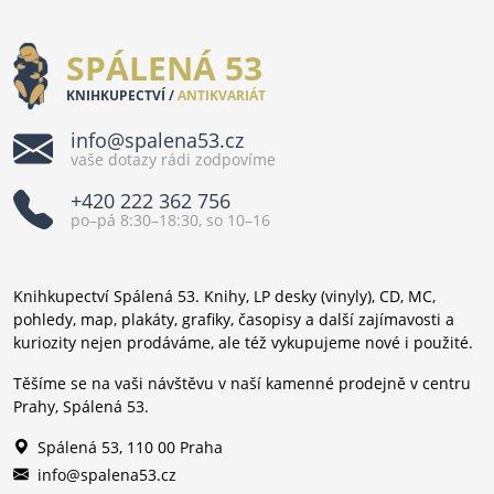
SPÁLENÁ 53
KNIHKUPECTVÍ /
ANTIKVARIÁT
info@spalena53.cz
vaše dotazy rádi zodpovíme
+420 222 362 756
po–pá 8:30–18:30, so 10–16
Knihkupectví Spálená 53. Knihy, LP desky (vinyly), CD, MC,
pohledy, map, plakáty, grafiky, časopisy a další zajímavosti a
kuriozity nejen prodáváme, ale též vykupujeme nové i použité.
Těšíme se na vaši návštěvu v naší kamenné prodejně v centru
Prahy, Spálená 53.
Spálená 53, 110 00 Praha
info@spalena53.cz