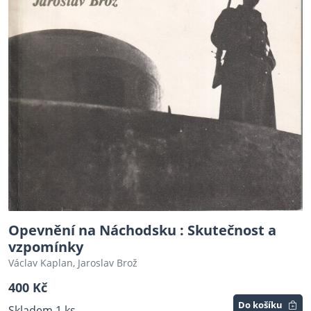
Opevnění na Náchodsku : Skutečnost a
vzpomínky
Václav Kaplan, Jaroslav Brož
400 Kč
Do košíku
Skladem 1 ks