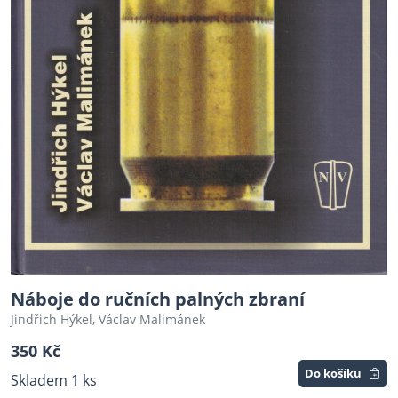
Náboje do ručních palných zbraní
Jindřich Hýkel, Václav Malimánek
350 Kč
Do košíku
Skladem 1 ks