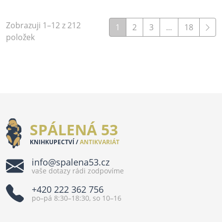
Zobrazuji 1–12 z 212
1
2
3
...
18
položek
SPÁLENÁ 53
KNIHKUPECTVÍ /
ANTIKVARIÁT
info@spalena53.cz
vaše dotazy rádi zodpovíme
+420 222 362 756
po–pá 8:30–18:30, so 10–16