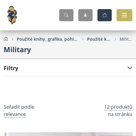
Použité knihy, grafika, pohlednice...
Použité knihy
Military
Military
Filtry
Seřadit podle
12 produktů
relevance
na stránku