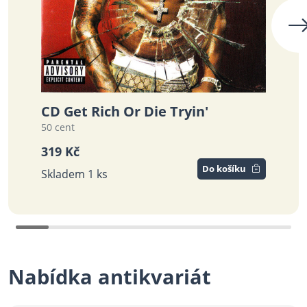
CD Get Rich Or Die Tryin'
LP 
50 cent
JAMIE
319 Kč
629 
Do košíku
Skladem 1 ks
Skla
Nabídka antikvariát