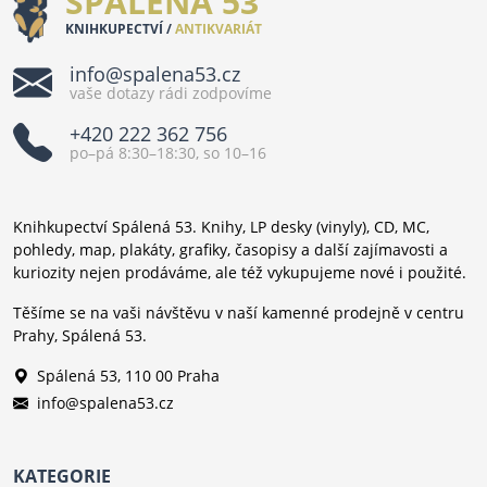
SPÁLENÁ 53
KNIHKUPECTVÍ /
ANTIKVARIÁT
info@spalena53.cz
vaše dotazy rádi zodpovíme
+420 222 362 756
po–pá 8:30–18:30, so 10–16
Knihkupectví Spálená 53. Knihy, LP desky (vinyly), CD, MC,
pohledy, map, plakáty, grafiky, časopisy a další zajímavosti a
kuriozity nejen prodáváme, ale též vykupujeme nové i použité.
Těšíme se na vaši návštěvu v naší kamenné prodejně v centru
Prahy, Spálená 53.
Spálená 53, 110 00 Praha
info@spalena53.cz
KATEGORIE