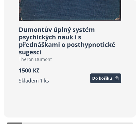
Dumontův úplný systém
psychických nauk i s
přednáškami o posthypnotické
sugesci
Theron Dumont
1500 Kč
Vnit
Do košíku
Arthu
Skladem 1 ks
200 
Skla