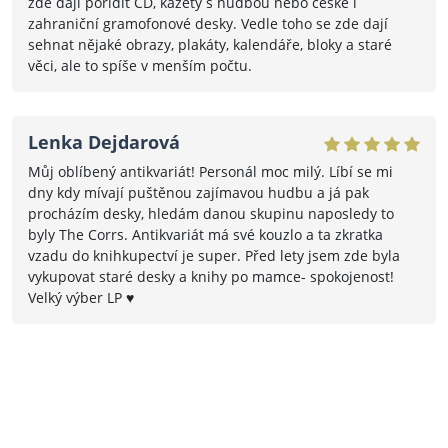
zde dají pořídit CD, kazety s hudbou nebo české i
zahraniční gramofonové desky. Vedle toho se zde dají
sehnat nějaké obrazy, plakáty, kalendáře, bloky a staré
věci, ale to spíše v menším počtu.
Lenka Dejdarová
Můj oblíbený antikvariát! Personál moc milý. Líbí se mi
dny kdy mívají puštěnou zajímavou hudbu a já pak
procházím desky, hledám danou skupinu naposledy to
byly The Corrs. Antikvariát má své kouzlo a ta zkratka
vzadu do knihkupectví je super. Před lety jsem zde byla
vykupovat staré desky a knihy po mamce- spokojenost!
Velký výber LP ♥️