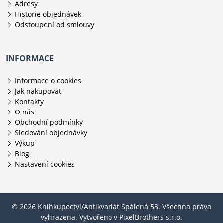
Adresy
Historie objednávek
Odstoupení od smlouvy
INFORMACE
Informace o cookies
Jak nakupovat
Kontakty
O nás
Obchodní podmínky
Sledování objednávky
Výkup
Blog
Nastavení cookies
© 2026 Knihkupectví/Antikvariát Spálená 53. Všechna práva
vyhrazena. Vytvořeno v
PixelBrothers s.r.o.