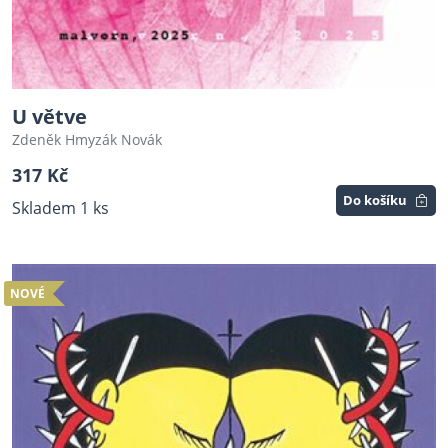
U větve
Zdeněk Hmyzák Novák
317 Kč
Do košíku
Skladem 1 ks
NOVÉ