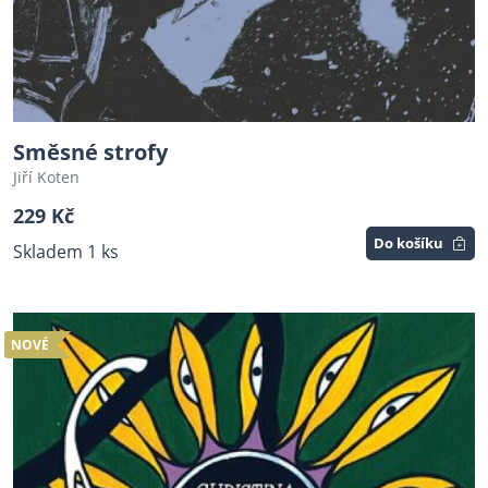
Směsné strofy
Jiří Koten
229 Kč
Do košíku
Skladem 1 ks
NOVÉ