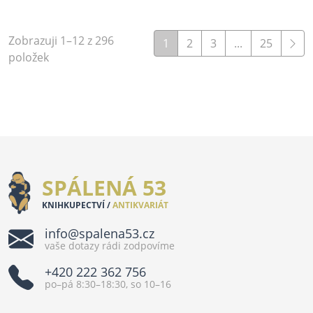
Zobrazuji 1–12 z 296
1
2
3
...
25
položek
SPÁLENÁ 53
KNIHKUPECTVÍ /
ANTIKVARIÁT
info@spalena53.cz
vaše dotazy rádi zodpovíme
+420 222 362 756
po–pá 8:30–18:30, so 10–16