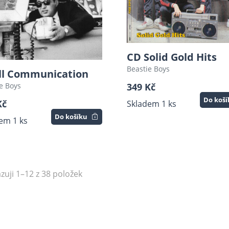
CD Solid Gold Hits
Beastie Boys
Ill Communication
e Boys
349 Kč
Do koš
Kč
Skladem 1 ks
Do košíku
em 1 ks
zuji 1–12 z 38 položek