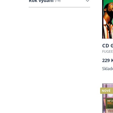
Rok vydání
(19)
CD G
FUGEE
229 
Sklad
NOVÉ