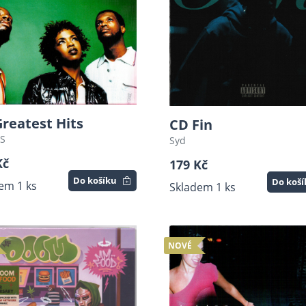
reatest Hits
CD Fin
S
Syd
Kč
179 Kč
Do košíku
Do koš
em 1 ks
Skladem 1 ks
NOVÉ