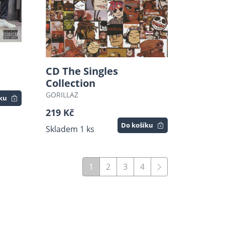
CD The Singles
Collection
GORILLAZ
íku
219 Kč
Do košíku
Skladem 1 ks
1
2
3
4