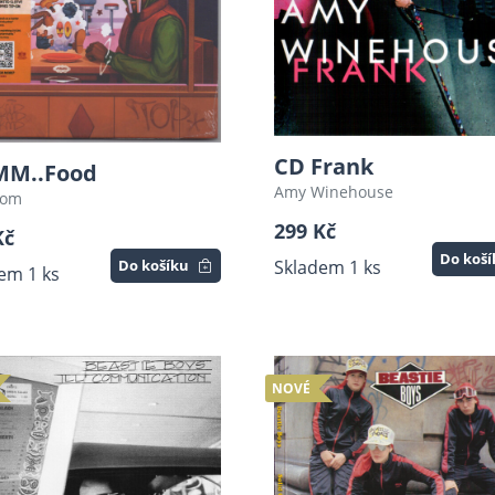
CD Frank
MM..Food
Amy Winehouse
oom
299 Kč
Kč
Do koš
Do košíku
Skladem 1 ks
em 1 ks
NOVÉ