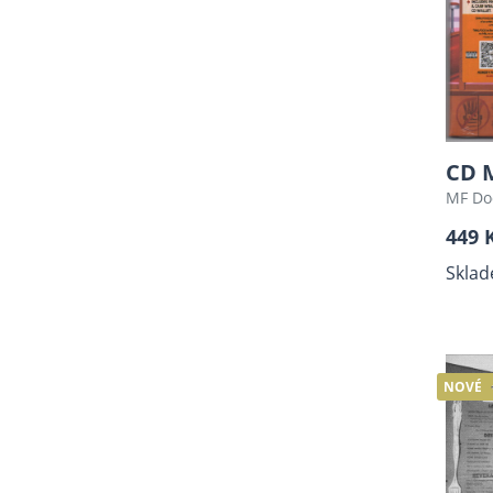
CD 
MF D
449 
Sklad
NOVÉ