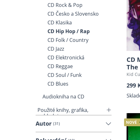
CD Rock & Pop
CD Česko a Slovensko
CD Klasika
CD Hip Hop / Rap
CD Folk / Country
CD Jazz
CD Elektronická
CD 
The
CD Reggae
Kid Cu
CD Soul / Funk
CD Blues
299 
Sklad
Audiokniha na CD
Použité knihy, grafika,
pohlednice...
NOVÉ
Autor
(31)
Použité desky