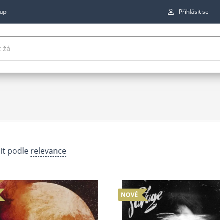
up
Přihlásit se
it podle
relevance
NOVÉ