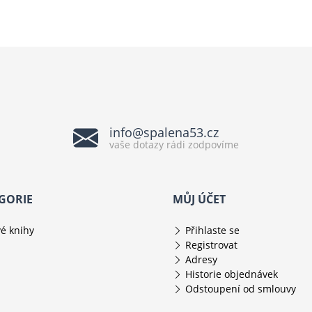
info@spalena53.cz
vaše dotazy rádi zodpovíme
GORIE
MŮJ ÚČET
é knihy
Přihlaste se
Registrovat
Adresy
Historie objednávek
Odstoupení od smlouvy