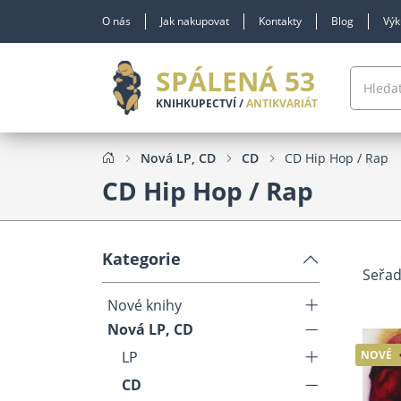
O nás
Jak nakupovat
Kontakty
Blog
Výk
SPÁLENÁ 53
KNIHKUPECTVÍ /
ANTIKVARIÁT
Nová LP, CD
CD
CD Hip Hop / Rap
CD Hip Hop / Rap
Kategorie
Seřad
Nové knihy
Nová LP, CD
LP
NOVÉ
CD