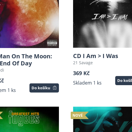
CD I Am > I Was
Man On The Moon:
 End Of Day
21 Savage
di
369 Kč
Kč
Do koš
Skladem 1 ks
Do košíku
em 1 ks
NOVÉ