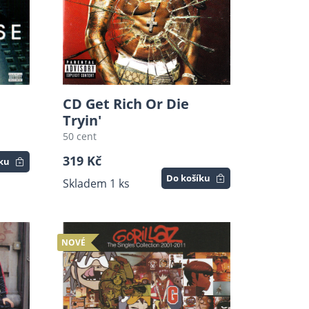
CD Get Rich Or Die
Tryin'
50 cent
319 Kč
íku
Do košíku
Skladem 1 ks
NOVÉ