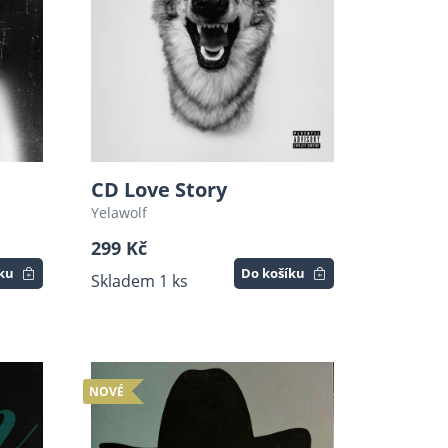
CD Love Story
Yelawolf
299 Kč
íku
Do košíku
Skladem 1 ks
NOVÉ