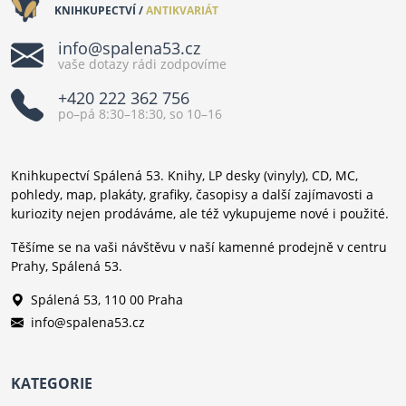
KNIHKUPECTVÍ /
ANTIKVARIÁT
info@spalena53.cz
vaše dotazy rádi zodpovíme
+420 222 362 756
po–pá 8:30–18:30, so 10–16
Knihkupectví Spálená 53. Knihy, LP desky (vinyly), CD, MC,
pohledy, map, plakáty, grafiky, časopisy a další zajímavosti a
kuriozity nejen prodáváme, ale též vykupujeme nové i použité.
Těšíme se na vaši návštěvu v naší kamenné prodejně v centru
Prahy, Spálená 53.
Spálená 53, 110 00 Praha
info@spalena53.cz
KATEGORIE