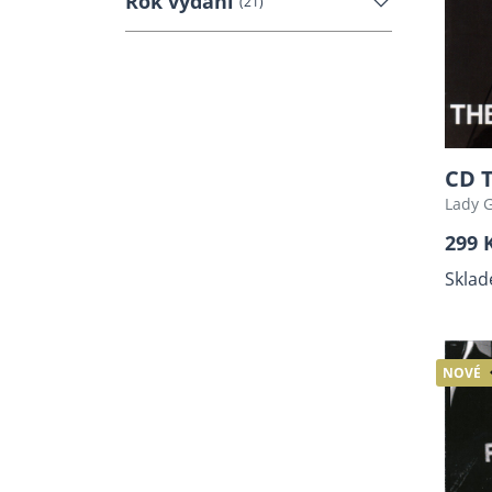
Rok vydání
(21)
CD 
Lady 
299 
Sklad
NOVÉ