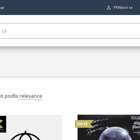
up
Přihlásit se
it podle
relevance
NOVÉ