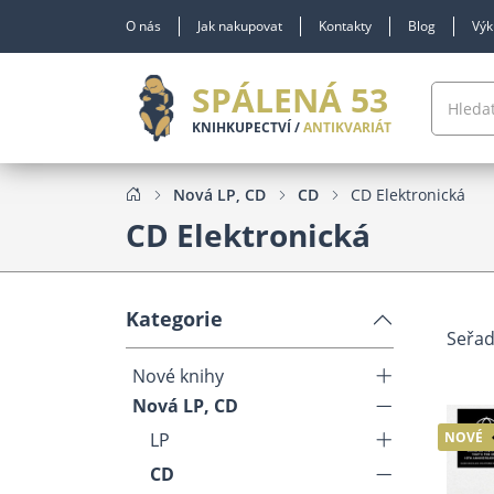
O nás
Jak nakupovat
Kontakty
Blog
Výk
SPÁLENÁ 53
KNIHKUPECTVÍ /
ANTIKVARIÁT
Nová LP, CD
CD
CD Elektronická
CD Elektronická
Kategorie
Seřad
Nové knihy
Nová LP, CD
LP
NOVÉ
CD