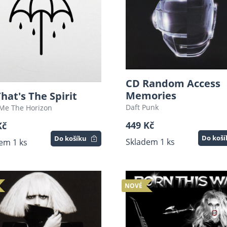
CD Random Access
Memories
hat's The Spirit
Daft Punk
 Me The Horizon
449 Kč
Kč
Do koš
Do košíku
Skladem 1 ks
em 1 ks
NOVÉ