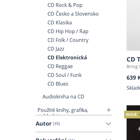
CD Rock & Pop
CD Česko a Slovensko
CD Klasika
CD Hip Hop / Rap
CD Folk / Country
CD Jazz
CD Elektronická
CD T
CD Reggae
Bring
CD Soul / Funk
639 
CD Blues
Sklad
Audiokniha na CD
Použité knihy, grafika,
NOVÉ
pohlednice...
Autor
(35)
Použité desky