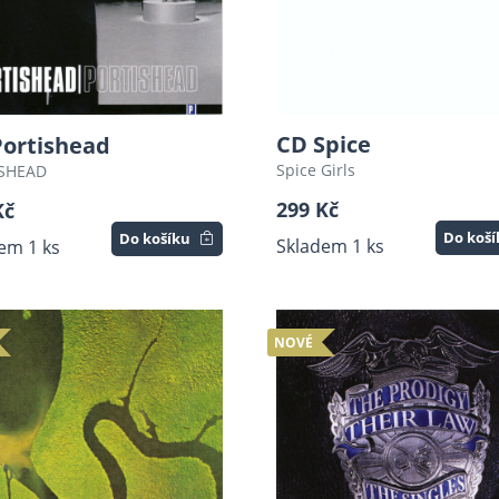
CD Spice
Portishead
Spice Girls
SHEAD
299 Kč
Kč
Do koš
Do košíku
Skladem 1 ks
em 1 ks
NOVÉ