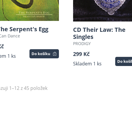
he Serpent's Egg
CD Their Law: The
Singles
Can Dance
PRODIGY
Kč
299 Kč
Do košíku
em 1 ks
Do koš
Skladem 1 ks
zuji 1–12 z 45 položek