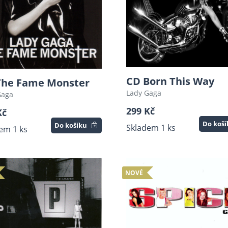
CD Born This Way
The Fame Monster
Lady Gaga
Gaga
299 Kč
Kč
Do koš
Do košíku
Skladem 1 ks
em 1 ks
NOVÉ