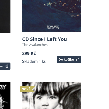
CD Since I Left You
The Avalanches
299 Kč
Do košíku
Skladem 1 ks
íku
NOVÉ