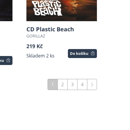
CD Plastic Beach
GORILLAZ
219 Kč
Do košíku
Skladem 2 ks
íku
1
2
3
4