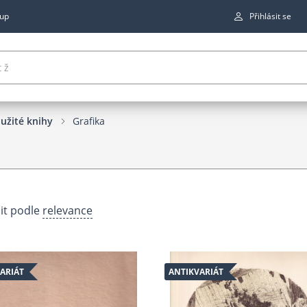
up
Přihlásit se
užité knihy
Grafika
it podle
relevance
ARIÁT
ANTIKVARIÁT