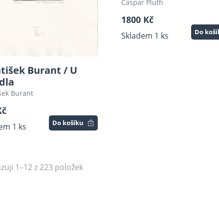
Caspar Pluth
1800 Kč
Do koš
Skladem 1 ks
tišek Burant / U
dla
šek Burant
Kč
Do košíku
em 1 ks
zuji 1–12 z 223 položek