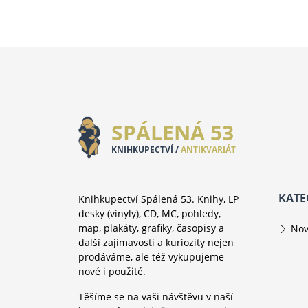
Knihy o fotografii
Použité desky
SPÁLENÁ 53
KNIHKUPECTVÍ /
ANTIKVARIÁT
KATE
Knihkupectví Spálená 53. Knihy, LP
desky (vinyly), CD, MC, pohledy,
map, plakáty, grafiky, časopisy a
Nov
další zajímavosti a kuriozity nejen
prodáváme, ale též vykupujeme
nové i použité.
Těšíme se na vaši návštěvu v naší