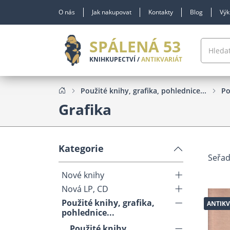
O nás
Jak nakupovat
Kontakty
Blog
Výk
SPÁLENÁ 53
KNIHKUPECTVÍ /
ANTIKVARIÁT
Použité knihy, grafika, pohlednice...
Po
Grafika
Kategorie
Seřad
Nové knihy
Nová LP, CD
Použité knihy, grafika,
ANTIKV
pohlednice...
Použité knihy