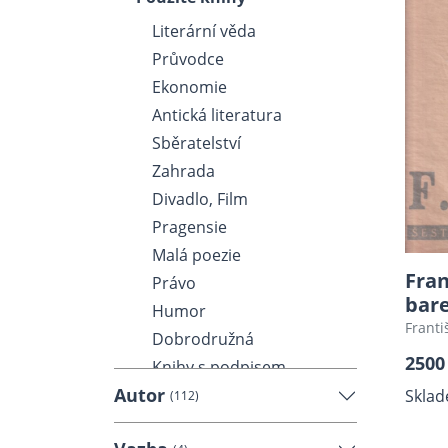
Literární věda
Průvodce
Ekonomie
Antická literatura
Sběratelství
Zahrada
Divadlo, Film
Pragensie
Malá poezie
Fran
Právo
bare
Humor
Franti
Dobrodružná
2500
Knihy s podpisem
Autor
Kniha o knize
Sklad
(112)
Matematika, Fyzika,
Chemie