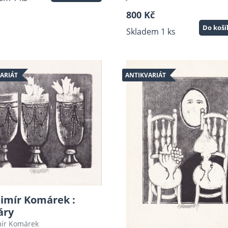
800 Kč
Do koš
Skladem 1 ks
ARIÁT
ANTIKVARIÁT
imír Komárek :
áry
mír Komárek