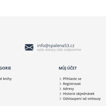
info@spalena53.cz
vaše dotazy rádi zodpovíme
GORIE
MŮJ ÚČET
é knihy
Přihlaste se
Registrovat
Adresy
Historie objednávek
Odstoupení od smlouvy