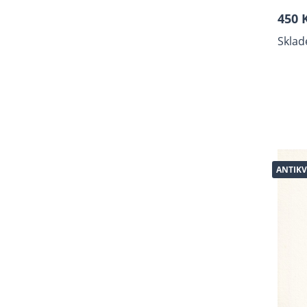
Staré tisky
450 
Zdravotnictví - pedagogika
Sklad
Náboženství, duchovní,
Bible
Kuchařky, nápoje
Válečná literatura,
Holocaust
Český jazyk
Hudba, teorie hudby,
zpěvníky, noty
ANTIKV
Psychologie, sociologie
Filozofie, J.A. Komenský,
Antropologie
Sci-fi, fantasy
Cestopisy, průvodce
Sport, Šachy, Karetní hry
Knihy o fotografii