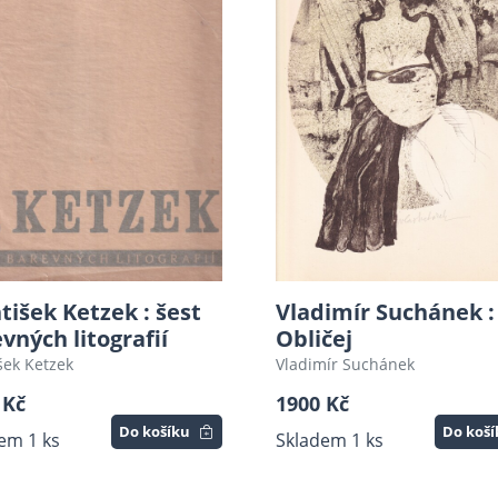
tišek Ketzek : šest
Vladimír Suchánek :
vných litografií
Obličej
šek Ketzek
Vladimír Suchánek
 Kč
1900 Kč
Do košíku
Do koš
em 1 ks
Skladem 1 ks