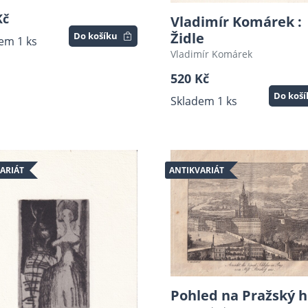
Kč
Vladimír Komárek :
Židle
Do košíku
em 1 ks
Vladimír Komárek
520 Kč
Do koš
Skladem 1 ks
ARIÁT
ANTIKVARIÁT
Pohled na Pražský 