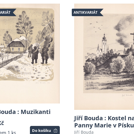
ARIÁT
ANTIKVARIÁT
 Bouda : Muzikanti
Jiří Bouda : Kostel n
Kč
Panny Marie v Písku
Do košíku
Jiří Bouda
em 1 ks