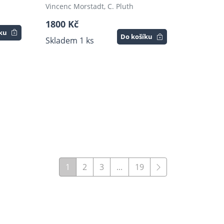
Vincenc Morstadt, C. Pluth
1800 Kč
íku
Do košíku
Skladem 1 ks
1
2
3
...
19