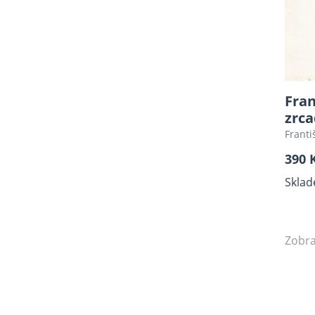
Knihy pro děti do roku 1950
Fotografie
Kresba
Malba
Fran
Zajímavé edice
zrca
Fotosky
Franti
Beletrie
390 
Různé
Sklad
Mapy
Použité pohlednice
Zobra
Plastické vystřihovánky
Encyklopedie
Sběratelství, Design,
Typografie