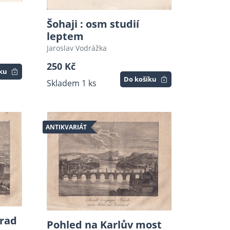
Šohaji : osm studií
leptem
Jaroslav Vodrážka
250 Kč
íku
Do košíku
Skladem 1 ks
ANTIKVARIÁT
hrad
Pohled na Karlův most