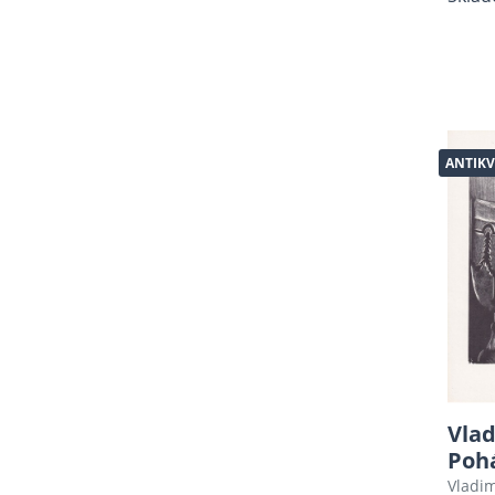
Záhady
Horory - A
Báje, Pověsti, Folklor
Ruční práce, móda, krása
Komiksy, Grafické romány,
ANTIKV
novely
Young Adult, New Adult,
dark romance, romantasy
Detektivní, thrillery
Grafika
Esoterika, Okultismus,
Astrologie
Místopis, hrady, zámky,
cestování
Vlad
Plakáty (antikvariát)
Poh
Military
Vladi