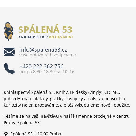
SPÁLENÁ 53
KNIHKUPECTVÍ /
ANTIKVARIÁT
info@spalena53.cz
vaše dotazy rádi zodpovíme
+420 222 362 756
po–pá 8:30–18:30, so 10–16
Knihkupectví Spálená 53. Knihy, LP desky (vinyly), CD, MC,
pohledy, map, plakáty, grafiky, časopisy a další zajímavosti a
kuriozity nejen prodáváme, ale též vykupujeme nové i použité.
Těšíme se na vaši návštěvu v naší kamenné prodejně v centru
Prahy, Spálená 53.
Spálená 53, 110 00 Praha