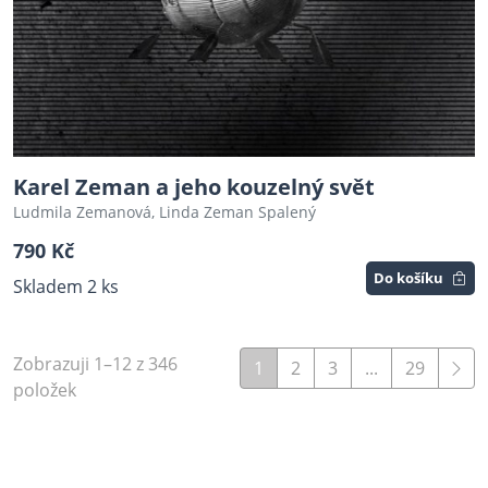
Karel Zeman a jeho kouzelný svět
Ludmila Zemanová, Linda Zeman Spalený
790 Kč
Do košíku
Skladem 2 ks
Zobrazuji 1–12 z 346
1
2
3
...
29
položek