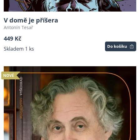
V domě je příšera
Antonín Tesař
449 Kč
Do košíku
Skladem 1 ks
NOVÉ