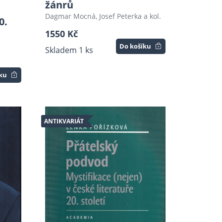
žánrů
Dagmar Mocná, Josef Peterka a kol.
0.
1550 Kč
Do košíku
Skladem 1 ks
íku
ANTIKVARIÁT