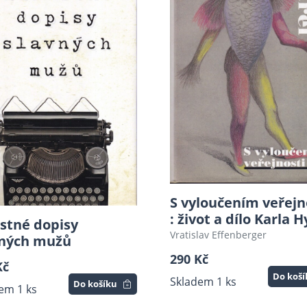
S vyloučením veřejn
: život a dílo Karla 
stné dopisy
Vratislav Effenberger
vných mužů
290 Kč
Kč
Do koš
Skladem 1 ks
Do košíku
em 1 ks