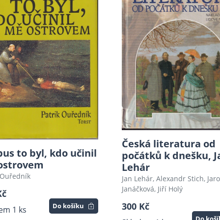
Česká literatura od
us to byl, kdo učinil
počátků k dnešku, J
ostrovem
Lehár
 Ouředník
Jan Lehár, Alexandr Stich, Jar
Janáčková, Jiří Holý
Kč
300 Kč
Do košíku
em 1 ks
Do koš