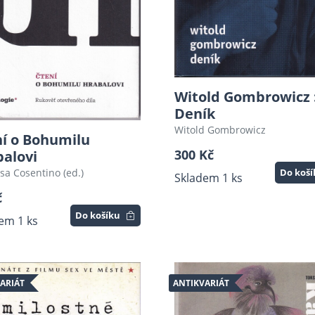
Witold Gombrowicz 
Deník
Witold Gombrowicz
í o Bohumilu
300 Kč
alovi
sa Cosentino (ed.)
Do koš
Skladem 1 ks
č
Do košíku
em 1 ks
ARIÁT
ANTIKVARIÁT