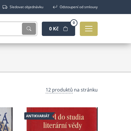
Sledovat objednávku
Odstoupení od smlouvy
0
0 Kč
12 produktů
na stránku
ANTIKVARIÁT