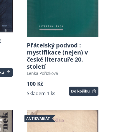
:
Přátelský podvod :
mystifikace (nejen) v
české literatuře 20.
století
íku
Lenka Pořízková
100 Kč
Do košíku
Skladem 1 ks
ANTIKVARIÁT