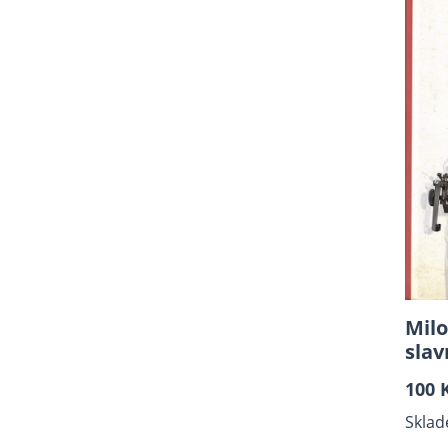
Knihy pro děti do roku 1950
Fotografie
Kresba
Malba
Zajímavé edice
Fotosky
Beletrie
Různé
Mapy
Použité pohlednice
Milo
Plastické vystřihovánky
sla
Encyklopedie
100 
Sběratelství, Design,
Sklad
Typografie