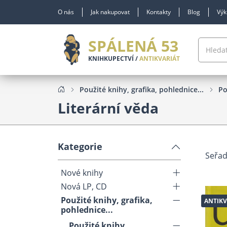
O nás
Jak nakupovat
Kontakty
Blog
Výk
SPÁLENÁ 53
KNIHKUPECTVÍ /
ANTIKVARIÁT
Použité knihy, grafika, pohlednice...
Po
Literární věda
Kategorie
Seřad
Nové knihy
Nová LP, CD
Použité knihy, grafika,
ANTIKV
pohlednice...
Použité knihy