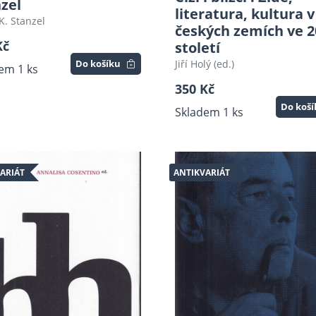
zel
literatura, kultura v
K. Stanzel
českých zemích ve 2
Kč
století
Jiří Holý (ed.)
Do košíku
em 1 ks
350 Kč
Do koš
Skladem 1 ks
ARIÁT
ANTIKVARIÁT