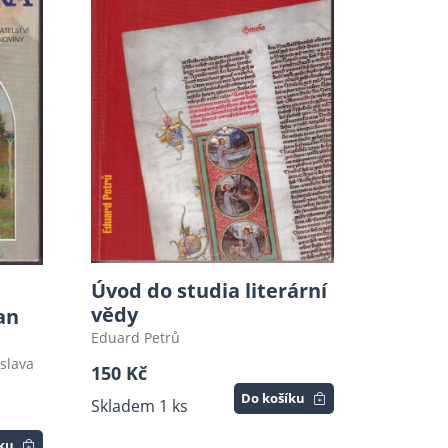
Úvod do studia literární
vědy
an
Eduard Petrů
oslava
150 Kč
Do košíku
Skladem 1 ks
íku