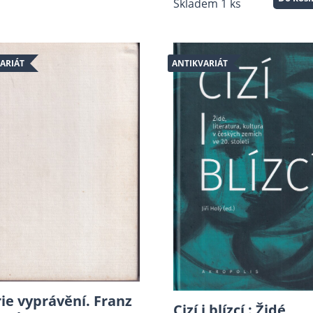
Skladem 1 ks
ARIÁT
ANTIKVARIÁT
ie vyprávění. Franz
Cizí i blízcí : Židé,