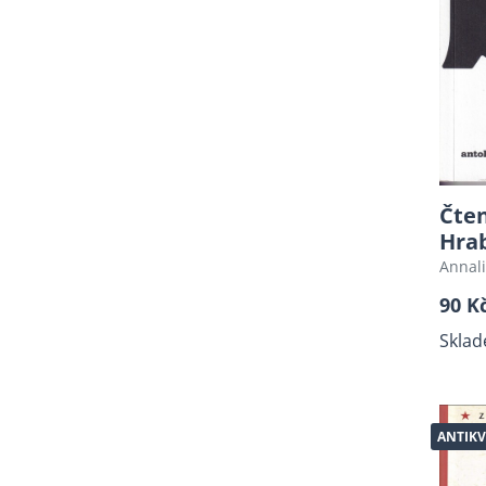
Staré tisky
Zdravotnictví - pedagogika
Náboženství, duchovní,
Bible
Kuchařky, nápoje
Válečná literatura,
Holocaust
Český jazyk
Čten
Hrab
Hudba, teorie hudby,
Annali
zpěvníky, noty
Psychologie, sociologie
90 K
Filozofie, J.A. Komenský,
Sklad
Antropologie
Sci-fi, fantasy
Cestopisy, průvodce
ANTIKV
Sport, Šachy, Karetní hry
Knihy o fotografii