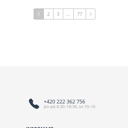
1
2
3
...
77
+420 222 362 756
po–pá 8:30–18:30, so 10–16