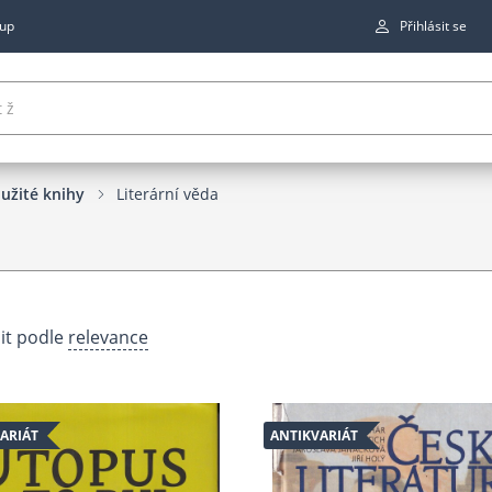
up
Přihlásit se
užité knihy
Literární věda
it podle
relevance
ARIÁT
ANTIKVARIÁT