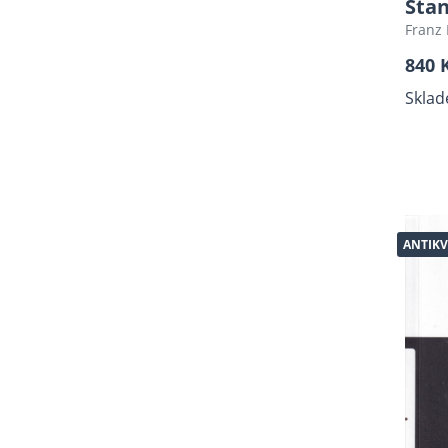
Stan
Záhady
Franz 
Horory - A
840 
Báje, Pověsti, Folklor
Sklad
Ruční práce, móda, krása
Komiksy, Grafické romány,
novely
Young Adult, New Adult,
dark romance, romantasy
Detektivní, thrillery
ANTIKV
Grafika
Esoterika, Okultismus,
Astrologie
Místopis, hrady, zámky,
cestování
Plakáty (antikvariát)
Military