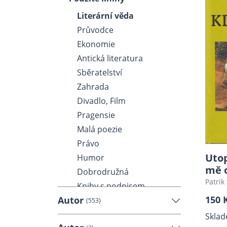
Literární věda
Průvodce
Ekonomie
Antická literatura
Sběratelství
Zahrada
Divadlo, Film
Pragensie
Malá poezie
Právo
Utop
Humor
mě 
Dobrodružná
Patrik
Knihy s podpisem
150 
Autor
Kniha o knize
(553)
Matematika, Fyzika,
Sklad
Chemie