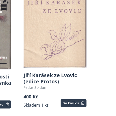
Jiří Karásek ze Lvovic
osti
(edice Protos)
Hynka
Fedor Soldan
400 Kč
Do košíku
íku
Skladem 1 ks