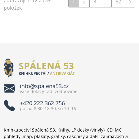
Zobrazuji 1–12 z 739
1
2
3
...
62
položek
SPÁLENÁ 53
KNIHKUPECTVÍ /
ANTIKVARIÁT
info@spalena53.cz
vaše dotazy rádi zodpovíme
+420 222 362 756
po–pá 8:30–18:30, so 10–16
Knihkupectví Spálená 53. Knihy, LP desky (vinyly), CD, MC,
pohledy, map, plakáty, grafiky, časopisy a další zajímavosti a