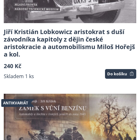
Jiří Kristián Lobkowicz aristokrat s duší
závodníka kapitoly z dějin české
aristokracie a automobilismu Miloš Hořejš
a kol.
240 Kč
Do košíku
Skladem 1 ks
ANTIKVARIÁT