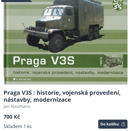
Praga V3S : historie, vojenská provedení,
nástavby, modernizace
Jan Neumann
700 Kč
Do košíku
Skladem 1 ks