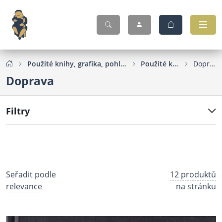
Použité knihy, grafika, pohlednice...
Použité knihy
Doprava
Doprava
Filtry
Seřadit podle
12 produktů
relevance
na stránku