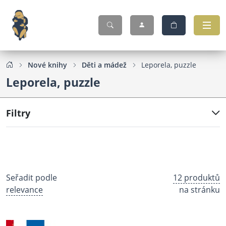
Nové knihy
Děti a mádež
Leporela, puzzle
Leporela, puzzle
Filtry
Seřadit podle
12 produktů
relevance
na stránku