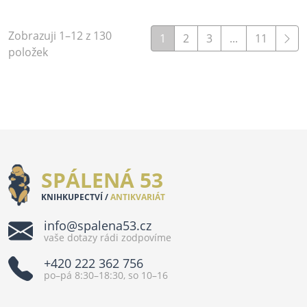
Zobrazuji 1–12 z 130
1
2
3
...
11
položek
SPÁLENÁ 53
KNIHKUPECTVÍ /
ANTIKVARIÁT
info@spalena53.cz
vaše dotazy rádi zodpovíme
+420 222 362 756
po–pá 8:30–18:30, so 10–16