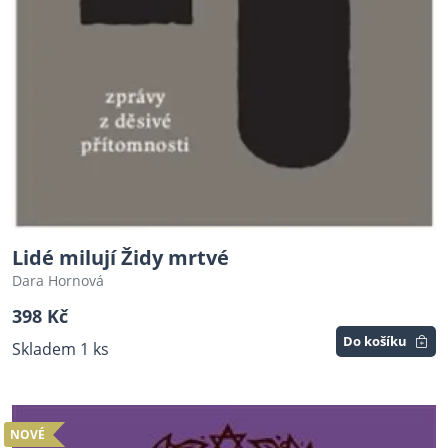
Lidé milují Židy mrtvé
Dara Hornová
398 Kč
Do košíku
Skladem 1 ks
NOVÉ