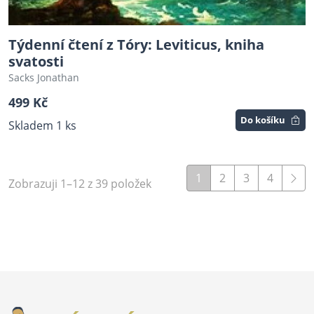
Týdenní čtení z Tóry: Leviticus, kniha
svatosti
Sacks Jonathan
499 Kč
Do košíku
Skladem 1 ks
1
2
3
4
Zobrazuji 1–12 z 39 položek