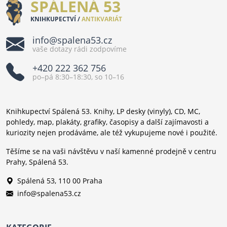
SPÁLENÁ 53
KNIHKUPECTVÍ /
ANTIKVARIÁT
info@spalena53.cz
vaše dotazy rádi zodpovíme
+420 222 362 756
po–pá 8:30–18:30, so 10–16
Knihkupectví Spálená 53. Knihy, LP desky (vinyly), CD, MC,
pohledy, map, plakáty, grafiky, časopisy a další zajímavosti a
kuriozity nejen prodáváme, ale též vykupujeme nové i použité.
Těšíme se na vaši návštěvu v naší kamenné prodejně v centru
Prahy, Spálená 53.
Spálená 53, 110 00 Praha
info@spalena53.cz