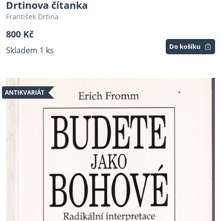
Drtinova čítanka
František Drtina
800 Kč
Do košíku
Skladem 1 ks
ANTIKVARIÁT