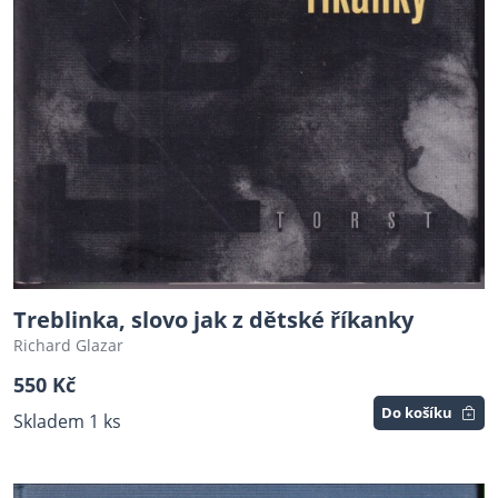
Treblinka, slovo jak z dětské říkanky
Richard Glazar
550 Kč
Do košíku
Skladem 1 ks