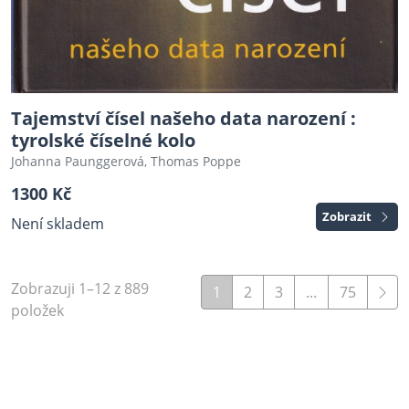
Tajemství čísel našeho data narození :
tyrolské číselné kolo
Johanna Paunggerová, Thomas Poppe
1300 Kč
Zobrazit
Není skladem
Zobrazuji 1–12 z 889
1
2
3
...
75
položek