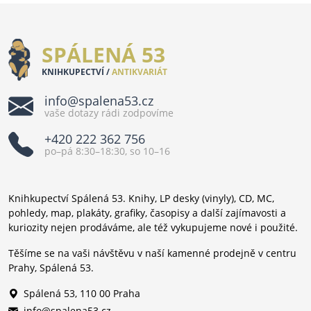
SPÁLENÁ 53
KNIHKUPECTVÍ /
ANTIKVARIÁT
info@spalena53.cz
vaše dotazy rádi zodpovíme
+420 222 362 756
po–pá 8:30–18:30, so 10–16
Knihkupectví Spálená 53. Knihy, LP desky (vinyly), CD, MC,
pohledy, map, plakáty, grafiky, časopisy a další zajímavosti a
kuriozity nejen prodáváme, ale též vykupujeme nové i použité.
Těšíme se na vaši návštěvu v naší kamenné prodejně v centru
Prahy, Spálená 53.
Spálená 53, 110 00 Praha
info@spalena53.cz