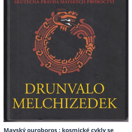
Mayský ouroboros : kosmické cykly se