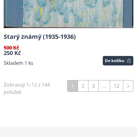
Starý známý (1935-1936)
500 Kč
250 Kč
Do košíku
Skladem 1 ks
Zobrazuji 1–12 z 144
1
2
3
...
12
položek