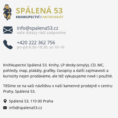
SPÁLENÁ 53
KNIHKUPECTVÍ /
ANTIKVARIÁT
info@spalena53.cz
vaše dotazy rádi zodpovíme
+420 222 362 756
po–pá 8:30–18:30, so 10–16
Knihkupectví Spálená 53. Knihy, LP desky (vinyly), CD, MC,
pohledy, map, plakáty, grafiky, časopisy a další zajímavosti a
kuriozity nejen prodáváme, ale též vykupujeme nové i použité.
Těšíme se na vaši návštěvu v naší kamenné prodejně v centru
Prahy, Spálená 53.
Spálená 53, 110 00 Praha
info@spalena53.cz