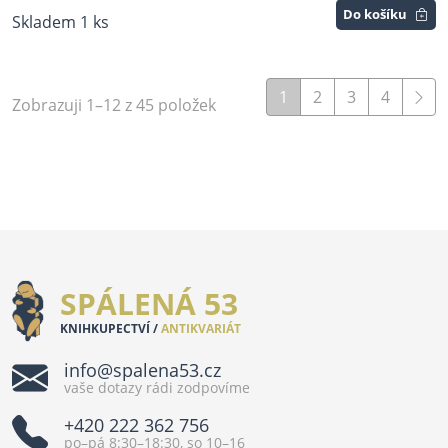
Do košíku
Skladem 1 ks
1
2
3
4
Zobrazuji 1–12 z 45 položek
SPÁLENÁ 53
KNIHKUPECTVÍ /
ANTIKVARIÁT
info@spalena53.cz
vaše dotazy rádi zodpovíme
+420 222 362 756
po–pá 8:30–18:30, so 10–16