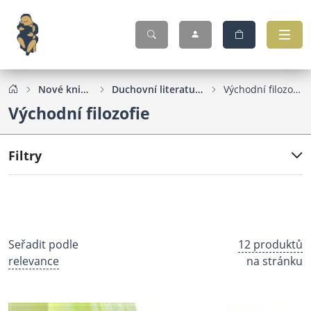
Nové knihy
Duchovní literatura
Východní filozofie
Východní filozofie
Filtry
Seřadit podle
12 produktů
relevance
na stránku