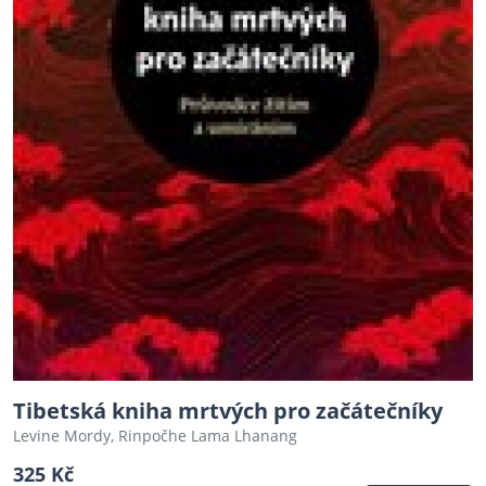
Tibetská kniha mrtvých pro začátečníky
Levine Mordy, Rinpočhe Lama Lhanang
325 Kč