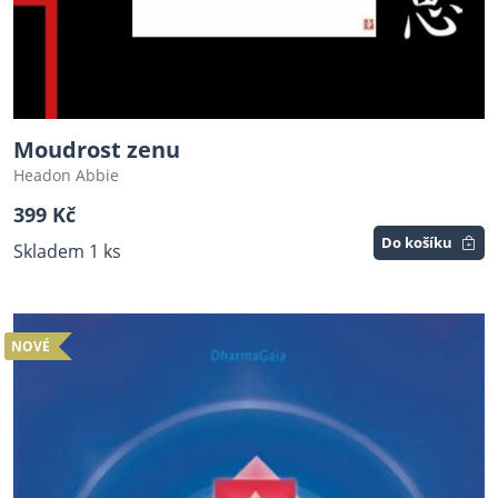
Moudrost zenu
Headon Abbie
399 Kč
Do košíku
Skladem 1 ks
NOVÉ