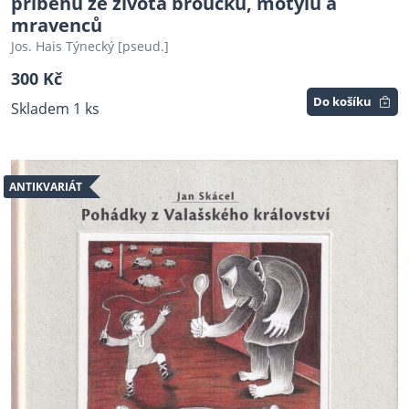
příběhů ze života broučků, motýlů a
mravenců
Jos. Hais Týnecký [pseud.]
300 Kč
Do košíku
Skladem 1 ks
ANTIKVARIÁT