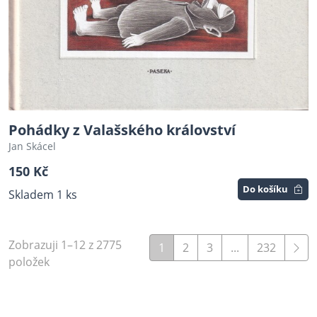
Pohádky z Valašského království
Jan Skácel
150 Kč
Do košíku
Skladem 1 ks
Zobrazuji 1–12 z 2775
1
2
3
...
232
položek