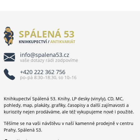
SPÁLENÁ 53
KNIHKUPECTVÍ /
ANTIKVARIÁT
info@spalena53.cz
vaše dotazy rádi zodpovíme
+420 222 362 756
po–pá 8:30–18:30, so 10–16
Knihkupectví Spálená 53. Knihy, LP desky (vinyly), CD, MC,
pohledy, map, plakáty, grafiky, časopisy a další zajímavosti a
kuriozity nejen prodáváme, ale též vykupujeme nové i použité.
Těšíme se na vaši návštěvu v naší kamenné prodejně v centru
Prahy, Spálená 53.