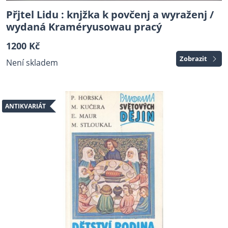
Přjtel Lidu : knjžka k povčenj a wyraženj /
wydaná Kraméryusowau pracý
1200 Kč
Zobrazit
Není skladem
ANTIKVARIÁT