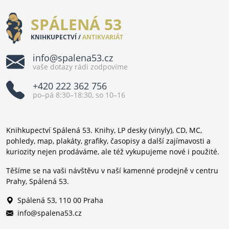
SPÁLENÁ 53
KNIHKUPECTVÍ /
ANTIKVARIÁT
info@spalena53.cz
vaše dotazy rádi zodpovíme
+420 222 362 756
po–pá 8:30–18:30, so 10–16
Knihkupectví Spálená 53. Knihy, LP desky (vinyly), CD, MC,
pohledy, map, plakáty, grafiky, časopisy a další zajímavosti a
kuriozity nejen prodáváme, ale též vykupujeme nové i použité.
Těšíme se na vaši návštěvu v naší kamenné prodejně v centru
Prahy, Spálená 53.
Spálená 53, 110 00 Praha
info@spalena53.cz