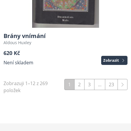
Brány vnímání
Aldous Huxley
620 Kč
Zobrazit
Není skladem
Zobrazuji 1–12 z 269
1
2
3
...
23
položek