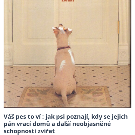
Váš pes to ví : jak psi poznají, kdy se jejich
pán vrací domů a další neobjasněné
schopnosti zvířat