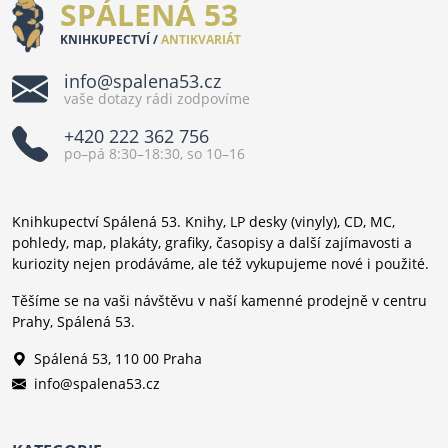
SPÁLENÁ 53
KNIHKUPECTVÍ /
ANTIKVARIÁT
info@spalena53.cz
vaše dotazy rádi zodpovíme
+420 222 362 756
po–pá 8:30–18:30, so 10–16
Knihkupectví Spálená 53. Knihy, LP desky (vinyly), CD, MC,
pohledy, map, plakáty, grafiky, časopisy a další zajímavosti a
kuriozity nejen prodáváme, ale též vykupujeme nové i použité.
Těšíme se na vaši návštěvu v naší kamenné prodejně v centru
Prahy, Spálená 53.
Spálená 53, 110 00 Praha
info@spalena53.cz