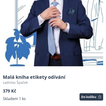
Malá kniha etikety odívání
Ladislav Špaček
379 Kč
Do košíku
Skladem 1 ks