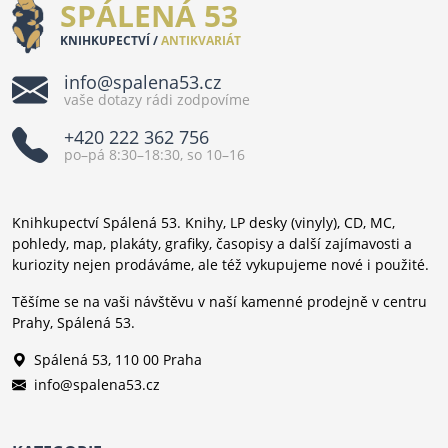
SPÁLENÁ 53
KNIHKUPECTVÍ /
ANTIKVARIÁT
info@spalena53.cz
vaše dotazy rádi zodpovíme
+420 222 362 756
po–pá 8:30–18:30, so 10–16
Knihkupectví Spálená 53. Knihy, LP desky (vinyly), CD, MC,
pohledy, map, plakáty, grafiky, časopisy a další zajímavosti a
kuriozity nejen prodáváme, ale též vykupujeme nové i použité.
Těšíme se na vaši návštěvu v naší kamenné prodejně v centru
Prahy, Spálená 53.
Spálená 53, 110 00 Praha
info@spalena53.cz