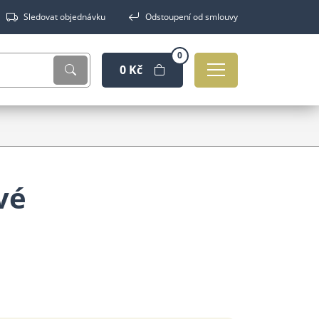
Sledovat objednávku
Odstoupení od smlouvy
0
0 Kč
vé