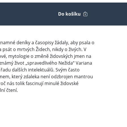
Do košíku
ýznamné deníky a časopisy žádaly, aby psala o
 psát o mrtvých Židech, nikdy o živých. V
kové, mytologie o změně židovských jmen na
 známý život „spravedlivého Nežida“ Variana
řadu dalších intelektuálů. Svým často
tismem, který zdaleka není odzbrojen mantrou
č nás tolik fascinují minulé židovské
ní čtení.