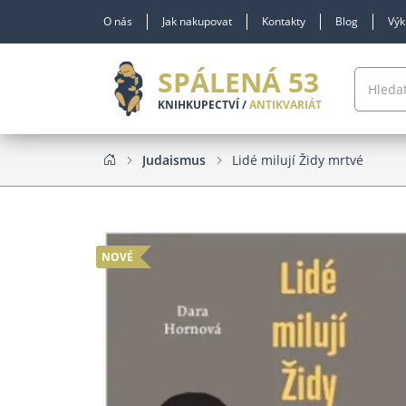
O nás
Jak nakupovat
Kontakty
Blog
Výk
SPÁLENÁ 53
KNIHKUPECTVÍ /
ANTIKVARIÁT
Judaismus
Lidé milují Židy mrtvé
NOVÉ