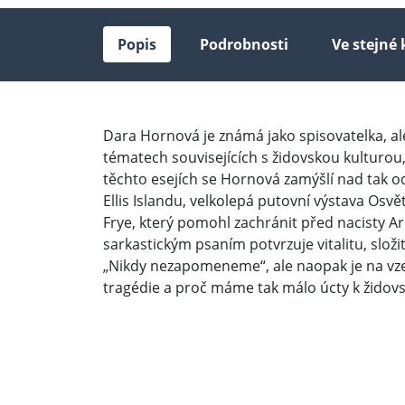
Popis
Podrobnosti
Ve stejné 
Dara Hornová je známá jako spisovatelka, ale
tématech souvisejících s židovskou kulturou,
těchto esejích se Hornová zamýšlí nad tak 
Ellis Islandu, velkolepá putovní výstava Os
Frye, který pomohl zachránit před nacisty A
sarkastickým psaním potvrzuje vitalitu, slo
„Nikdy nezapomeneme“, ale naopak je na vzest
tragédie a proč máme tak málo úcty k židovsk