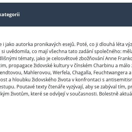
kategorii
 i jako autorka pronikavých esejů. Poté, co ji dlouhá léta v
 si uvědomila, co mají všechna tato zadání společného: měla
odlišnými tématy, jako je celosvětové zbožňování Anne Fran
větim, propagace židovské kultury v čínském Charbinu a málo
rendtovou, Mahlerovou, Werfela, Chagalla, Feuchtwangera a 
žitost a hloubku židovského života v konfrontaci s antisemi
upu. Poutavé texty čtenáře vyzývají, aby se zabýval tím, pro
ým životům, které se odvíjejí v současnosti. Bolestně aktuál