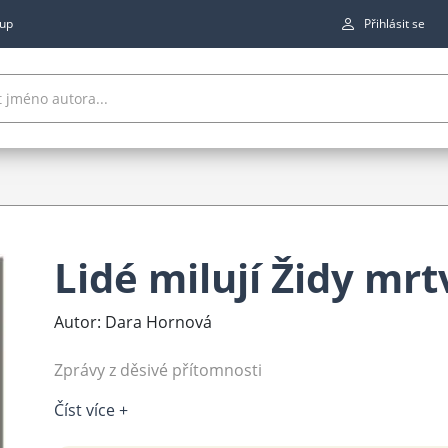
up
Přihlásit se
Lidé milují Židy mrt
Autor: Dara Hornová
Zprávy z děsivé přítomnosti
Číst více +