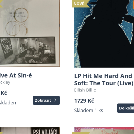
NOVÉ
ive At Sin-é
LP Hit Me Hard And
Soft: The Tour (Live)
uckley
Eilish Billie
 Kč
1729 Kč
Zobrazit
skladem
Do koš
Skladem 1 ks