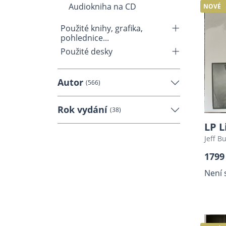
Audiokniha na CD
NOVÉ
Použité knihy, grafika,
pohlednice...
Použité desky
Autor
(566)
Rok vydání
(38)
LP L
Jeff B
1799
Není 