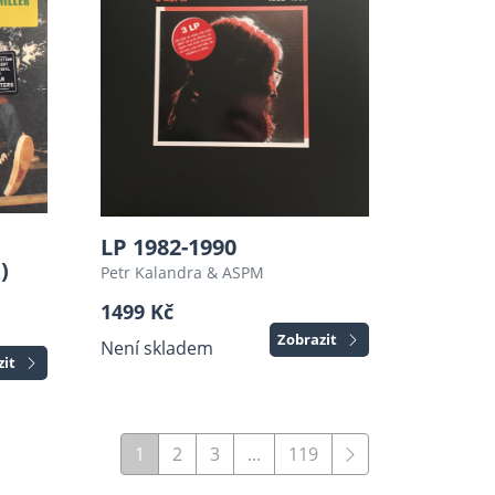
LP 1982-1990
)
Petr Kalandra & ASPM
1499 Kč
Zobrazit
Není skladem
zit
1
2
3
...
119