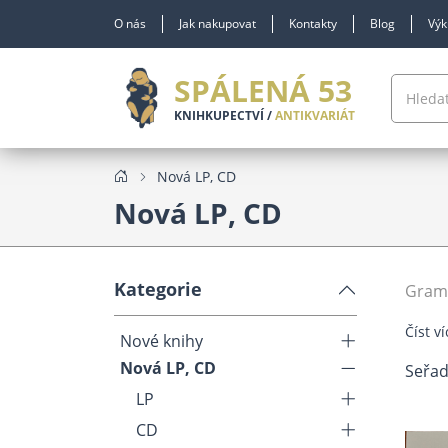
O nás
Jak nakupovat
Kontakty
Blog
Výk
SPÁLENÁ 53
KNIHKUPECTVÍ /
ANTIKVARIÁT
Nová LP, CD
Nová LP, CD
Kategorie
Gramo
Číst ví
Nové knihy
Nová LP, CD
Seřad
LP
CD