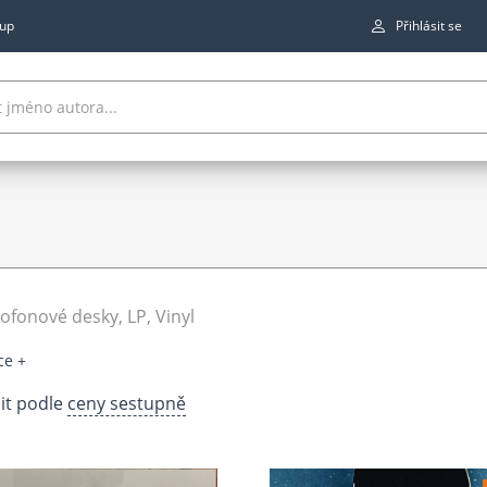
up
Přihlásit se
fonové desky, LP, Vinyl
ce +
it podle
ceny sestupně