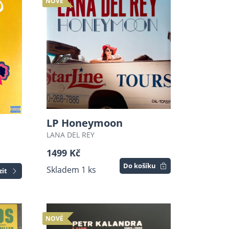
NOVÉ
LP Honeymoon
LANA DEL REY
1499 Kč
Do košíku
Skladem 1 ks
zit
NOVÉ