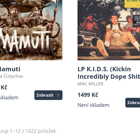
Mamuti
LP K.I.D.S. (Kickin
Incredibly Dope Shit
a Čistychov
MAC MILLER
 Kč
1499 Kč
Zobrazit
skladem
Zobra
Není skladem
zuji 1–12 z 1422 položek