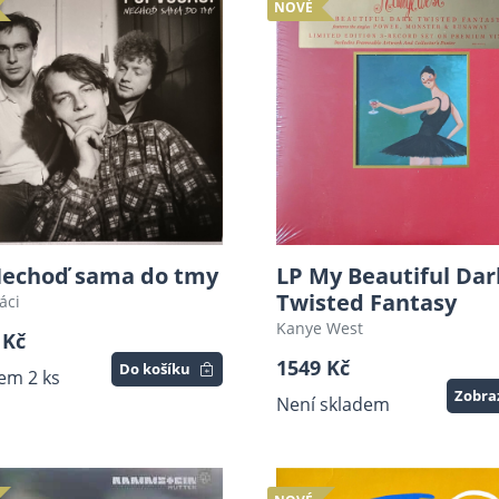
NOVÉ
LP My Beautiful Dar
Nechoď sama do tmy
Twisted Fantasy
áci
Kanye West
 Kč
1549 Kč
Do košíku
em 2 ks
Zobra
Není skladem