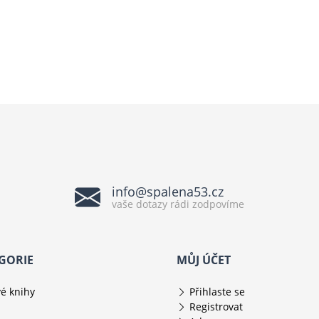
info@spalena53.cz
vaše dotazy rádi zodpovíme
GORIE
MŮJ ÚČET
é knihy
Přihlaste se
Registrovat