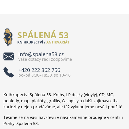
SPÁLENÁ 53
KNIHKUPECTVÍ /
ANTIKVARIÁT
info@spalena53.cz
vaše dotazy rádi zodpovíme
+420 222 362 756
po–pá 8:30–18:30, so 10–16
Knihkupectví Spálená 53. Knihy, LP desky (vinyly), CD, MC,
pohledy, map, plakáty, grafiky, časopisy a další zajímavosti a
kuriozity nejen prodáváme, ale též vykupujeme nové i použité.
Těšíme se na vaši návštěvu v naší kamenné prodejně v centru
Prahy, Spálená 53.