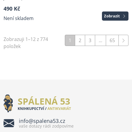
490 Kč
Zobrazit
Není skladem
Zobrazuji 1–12 z 774
1
2
3
...
65
položek
SPÁLENÁ 53
KNIHKUPECTVÍ /
ANTIKVARIÁT
info@spalena53.cz
vaše dotazy rádi zodpovíme