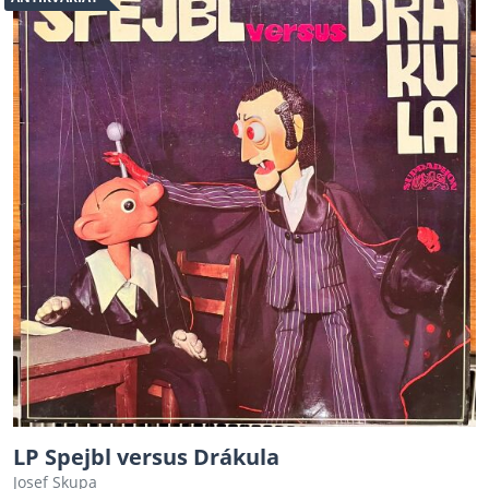
LP Spejbl versus Drákula
Josef Skupa