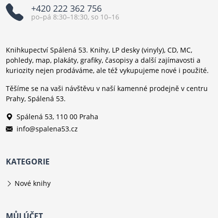
+420 222 362 756
po–pá 8:30–18:30, so 10–16
Knihkupectví Spálená 53. Knihy, LP desky (vinyly), CD, MC,
pohledy, map, plakáty, grafiky, časopisy a další zajímavosti a
kuriozity nejen prodáváme, ale též vykupujeme nové i použité.
Těšíme se na vaši návštěvu v naší kamenné prodejně v centru
Prahy, Spálená 53.
Spálená 53, 110 00 Praha
info@spalena53.cz
KATEGORIE
Nové knihy
MŮJ ÚČET