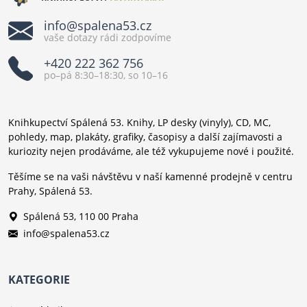
info@spalena53.cz
vaše dotazy rádi zodpovíme
+420 222 362 756
po–pá 8:30–18:30, so 10–16
Knihkupectví Spálená 53. Knihy, LP desky (vinyly), CD, MC,
pohledy, map, plakáty, grafiky, časopisy a další zajímavosti a
kuriozity nejen prodáváme, ale též vykupujeme nové i použité.
Těšíme se na vaši návštěvu v naší kamenné prodejně v centru
Prahy, Spálená 53.
Spálená 53, 110 00 Praha
info@spalena53.cz
KATEGORIE