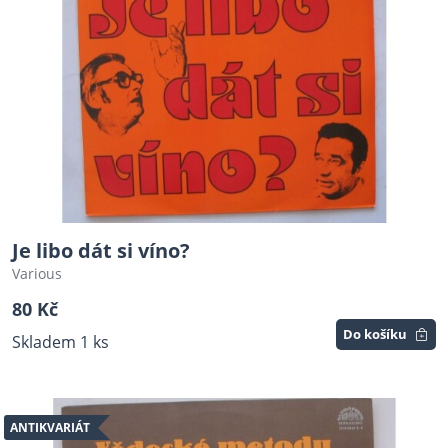
Je libo dát si víno?
Various
80 Kč
Do košíku
Skladem 1 ks
ANTIKVARIÁT