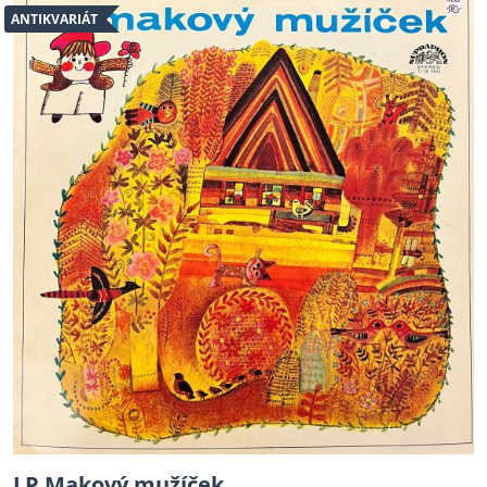
ANTIKVARIÁT
LP Makový mužíček