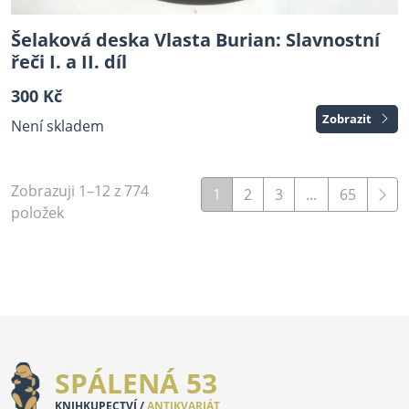
Šelaková deska Vlasta Burian: Slavnostní
řeči I. a II. díl
300 Kč
Zobrazit
Není skladem
Zobrazuji 1–12 z 774
1
2
3
...
65
položek
SPÁLENÁ 53
KNIHKUPECTVÍ /
ANTIKVARIÁT