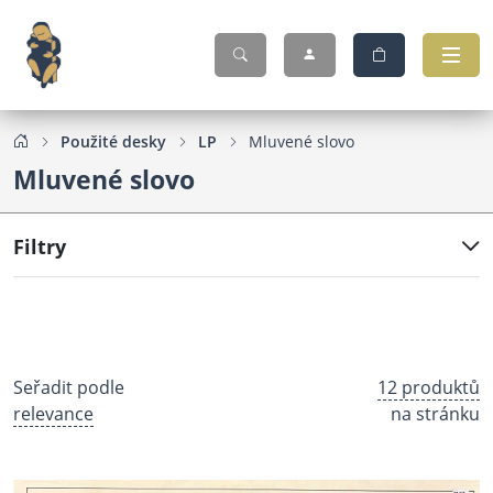
Použité desky
LP
Mluvené slovo
Mluvené slovo
Filtry
Seřadit podle
12 produktů
relevance
na stránku