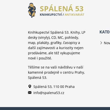
SPÁLENÁ 53
KNIHKUPECTVÍ /
ANTIKVARIÁT
KATE
Knihkupectví Spálená 53. Knihy, LP
desky (vinyly), CD, MC, pohledy,
map, plakáty, grafiky, časopisy a
Nov
další zajímavosti a kuriozity nejen
prodáváme, ale též vykupujeme
nové i použité.
Těšíme se na vaši návštěvu v naší
kamenné prodejně v centru Prahy,
Spálená 53.
Spálená 53, 110 00 Praha
info@spalena53.cz