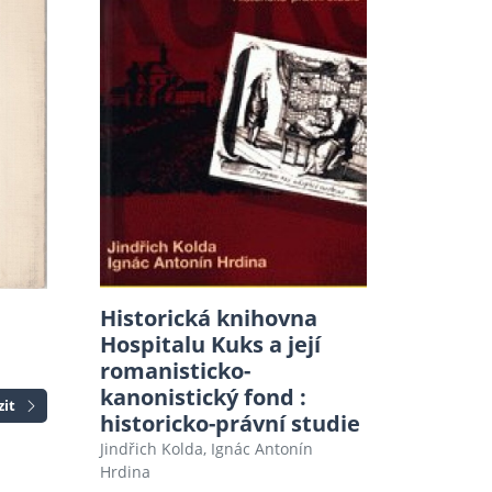
Historická knihovna
Hospitalu Kuks a její
romanisticko-
kanonistický fond :
zit
historicko-právní studie
Jindřich Kolda, Ignác Antonín
Hrdina