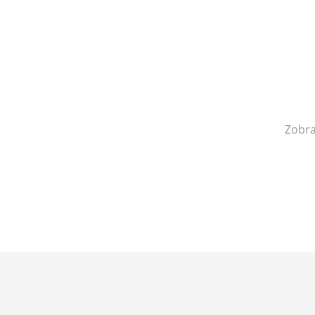
Knihy o fotografii
Použité desky
Zobra