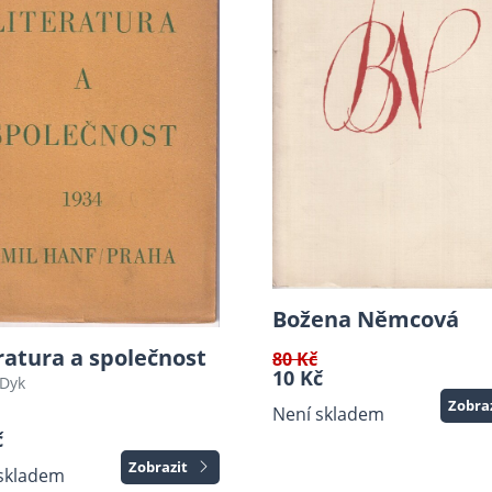
Božena Němcová
ratura a společnost
80 Kč
10 Kč
 Dyk
Zobra
Není skladem
č
Zobrazit
skladem