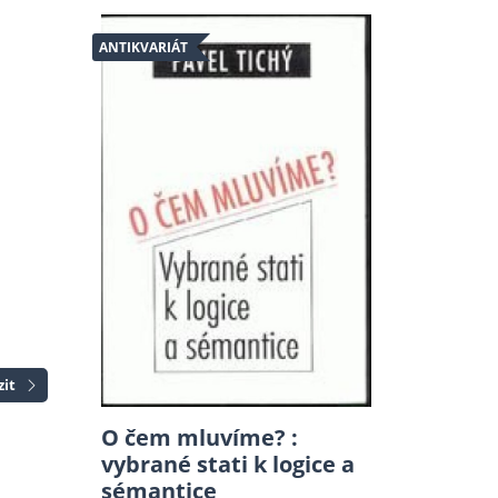
ANTIKVARIÁT
zit
O čem mluvíme? :
vybrané stati k logice a
sémantice