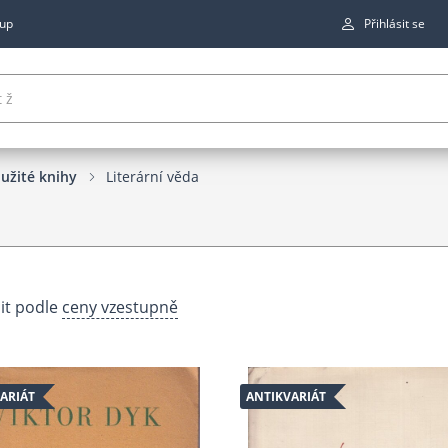
up
Přihlásit se
užité knihy
Literární věda
it podle
ceny vzestupně
ARIÁT
ANTIKVARIÁT