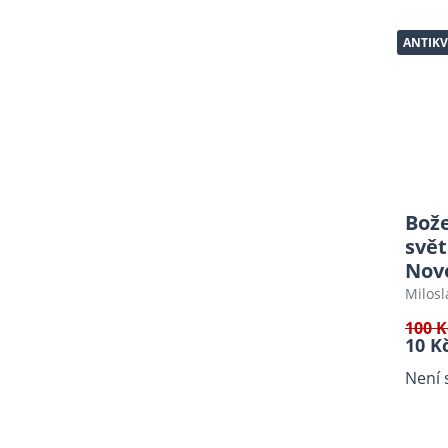
Knihy pro děti do roku 1950
ANTIKV
Fotografie
Kresba
Malba
Zajímavé edice
Fotosky
Beletrie
Bož
svět
Různé
Nov
Mapy
Milosl
Použité pohlednice
100 K
Plastické vystřihovánky
10 K
Encyklopedie
Není 
Sběratelství, Design,
Typografie