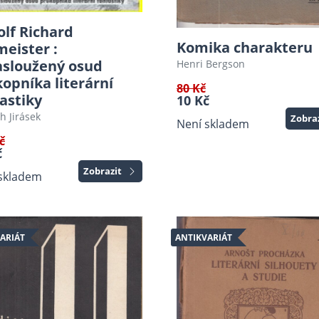
lf Richard
Komika charakteru
eister :
asloužený osud
Henri Bergson
opníka literární
80 Kč
astiky
10 Kč
ch Jirásek
Zobra
Není skladem
č
č
Zobrazit
skladem
ARIÁT
ANTIKVARIÁT