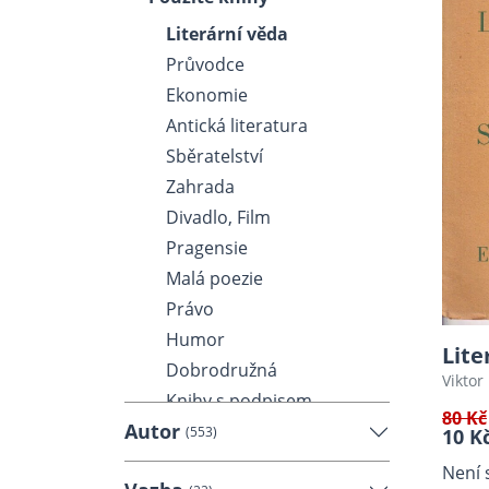
Literární věda
Průvodce
Ekonomie
Antická literatura
Sběratelství
Zahrada
Divadlo, Film
Pragensie
Malá poezie
Právo
Humor
Lite
Dobrodružná
Viktor
Knihy s podpisem
80 Kč
Autor
Kniha o knize
(553)
10 K
Matematika, Fyzika,
Není 
Chemie