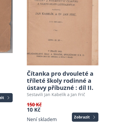
a
Čítanka pro dvouleté a
tříleté školy rodinné a
ústavy příbuzné : díl II.
Sestavili Jan Kabelík a Jan Frič
zit
150 Kč
10 Kč
Zobrazit
Není skladem