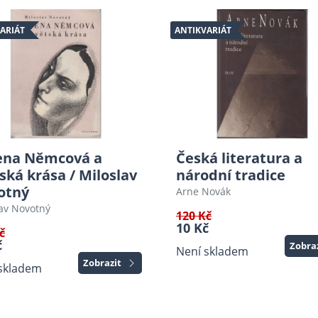
ARIÁT
ANTIKVARIÁT
ena Němcová a
Česká literatura a
ská krása / Miloslav
národní tradice
otný
Arne Novák
av Novotný
120 Kč
10 Kč
č
č
Zobra
Není skladem
Zobrazit
skladem