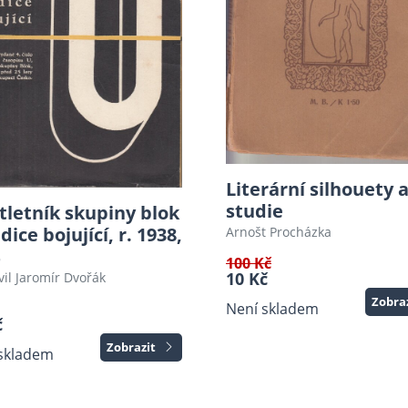
Literární silhouety 
studie
tletník skupiny blok
adice bojující, r. 1938,
Arnošt Procházka
100 Kč
10 Kč
vil Jaromír Dvořák
Zobra
Není skladem
č
Zobrazit
skladem