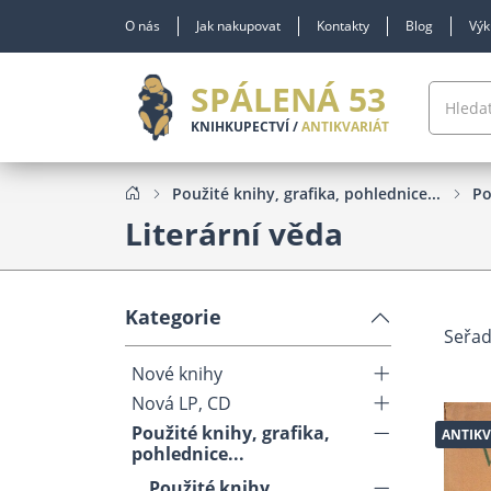
O nás
Jak nakupovat
Kontakty
Blog
Výk
SPÁLENÁ 53
KNIHKUPECTVÍ /
ANTIKVARIÁT
Použité knihy, grafika, pohlednice...
Po
Literární věda
Kategorie
Seřad
Nové knihy
Nová LP, CD
Použité knihy, grafika,
ANTIKV
pohlednice...
Použité knihy