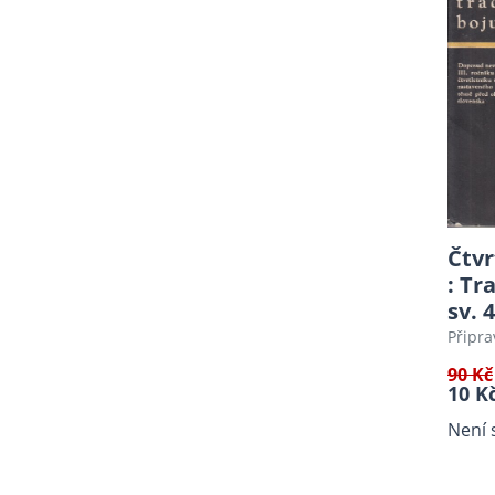
Staré tisky
Zdravotnictví - pedagogika
Náboženství, duchovní,
Bible
Kuchařky, nápoje
Válečná literatura,
Holocaust
Český jazyk
Hudba, teorie hudby,
Čtvr
zpěvníky, noty
: Tr
Psychologie, sociologie
sv. 4
Filozofie, J.A. Komenský,
Připra
Antropologie
90 Kč
10 K
Sci-fi, fantasy
Cestopisy, průvodce
Není 
Sport, Šachy, Karetní hry
Knihy o fotografii