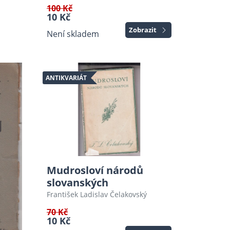
100 Kč
10 Kč
Zobrazit
Není skladem
ANTIKVARIÁT
Mudrosloví národů
slovanských
František Ladislav Čelakovský
70 Kč
10 Kč