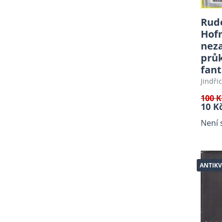
Záhady
Rudo
Horory - A
Hofm
Báje, Pověsti, Folklor
nez
Ruční práce, móda, krása
průk
Komiksy, Grafické romány,
fant
novely
Jindři
Young Adult, New Adult,
100 K
dark romance, romantasy
10 K
Detektivní, thrillery
Není 
Grafika
Esoterika, Okultismus,
Astrologie
ANTIKV
Místopis, hrady, zámky,
cestování
Plakáty (antikvariát)
Military