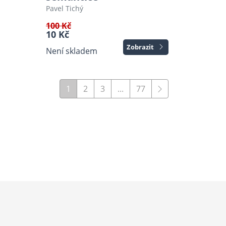
Pavel Tichý
100 Kč
10 Kč
Zobrazit
Není skladem
1
2
3
...
77