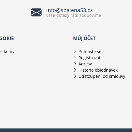
info@spalena53.cz
vaše dotazy rádi zodpovíme
GORIE
MŮJ ÚČET
é knihy
Přihlaste se
Registrovat
Adresy
Historie objednávek
Odstoupení od smlouvy