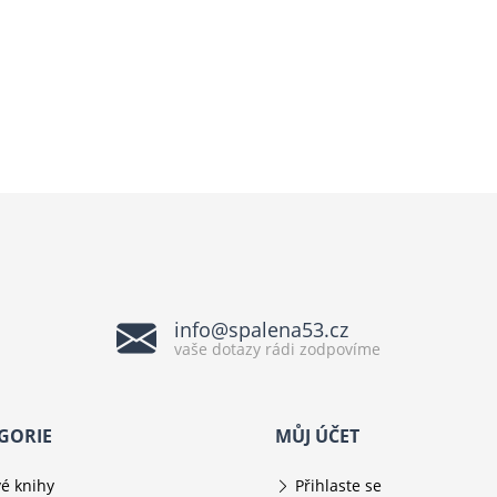
info@spalena53.cz
vaše dotazy rádi zodpovíme
GORIE
MŮJ ÚČET
é knihy
Přihlaste se