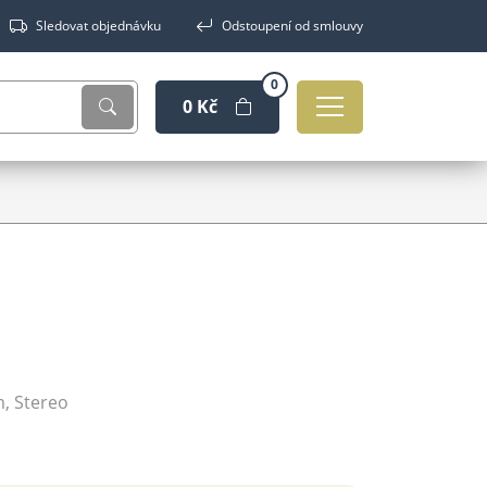
Sledovat objednávku
Odstoupení od smlouvy
0
0 Kč
m, Stereo