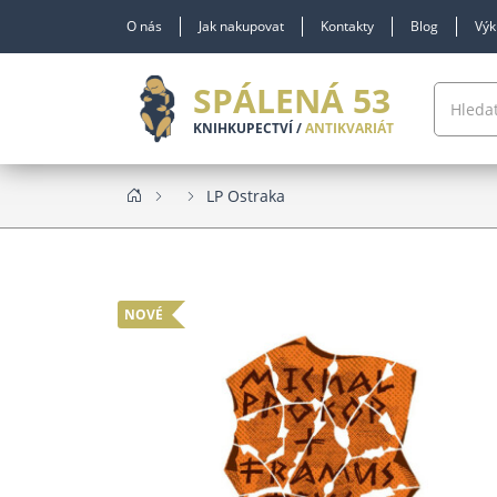
O nás
Jak nakupovat
Kontakty
Blog
Výk
SPÁLENÁ 53
KNIHKUPECTVÍ /
ANTIKVARIÁT
LP Ostraka
NOVÉ