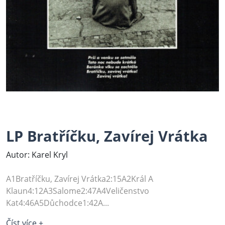
LP Bratříčku, Zavírej Vrátka
Autor: Karel Kryl
A1Bratříčku, Zavírej Vrátka2:15A2Král A
Klaun4:12A3Salome2:47A4Veličenstvo
Kat4:46A5Důchodce1:42A...
Číst více +