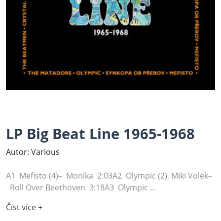
LP Big Beat Line 1965-1968
Autor: Various
A1 Mefisto (4)– Monika 2:03A2 Olympic (2), Miki Volek–
Roll Over Beethoven 3:18A3 Olympic ...
Číst více +