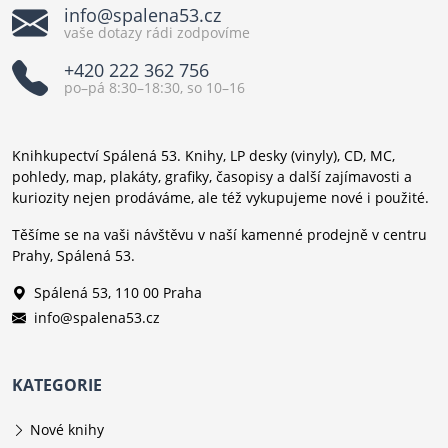
info@spalena53.cz
vaše dotazy rádi zodpovíme
+420 222 362 756
po–pá 8:30–18:30, so 10–16
Knihkupectví Spálená 53. Knihy, LP desky (vinyly), CD, MC,
pohledy, map, plakáty, grafiky, časopisy a další zajímavosti a
kuriozity nejen prodáváme, ale též vykupujeme nové i použité.
Těšíme se na vaši návštěvu v naší kamenné prodejně v centru
Prahy, Spálená 53.
Spálená 53, 110 00 Praha
info@spalena53.cz
KATEGORIE
Nové knihy