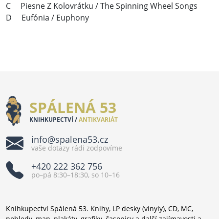
C Piesne Z Kolovrátku / The Spinning Wheel Songs
D Eufónia / Euphony
SPÁLENÁ 53
KNIHKUPECTVÍ /
ANTIKVARIÁT
info@spalena53.cz
vaše dotazy rádi zodpovíme
+420 222 362 756
po–pá 8:30–18:30, so 10–16
Knihkupectví Spálená 53. Knihy, LP desky (vinyly), CD, MC,
pohledy, map, plakáty, grafiky, časopisy a další zajímavosti a