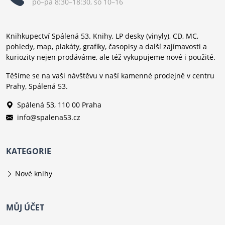
po–pá 8:30–18:30, so 10–16
Knihkupectví Spálená 53. Knihy, LP desky (vinyly), CD, MC,
pohledy, map, plakáty, grafiky, časopisy a další zajímavosti a
kuriozity nejen prodáváme, ale též vykupujeme nové i použité.
Těšíme se na vaši návštěvu v naší kamenné prodejně v centru
Prahy, Spálená 53.
Spálená 53, 110 00 Praha
info@spalena53.cz
KATEGORIE
Nové knihy
MŮJ ÚČET