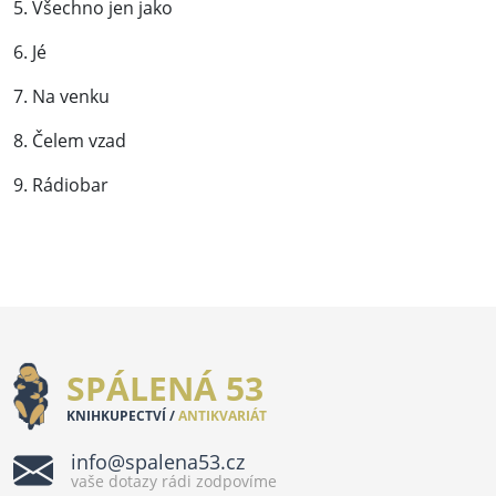
5. Všechno jen jako
6. Jé
7. Na venku
8. Čelem vzad
9. Rádiobar
SPÁLENÁ 53
KNIHKUPECTVÍ /
ANTIKVARIÁT
info@spalena53.cz
vaše dotazy rádi zodpovíme