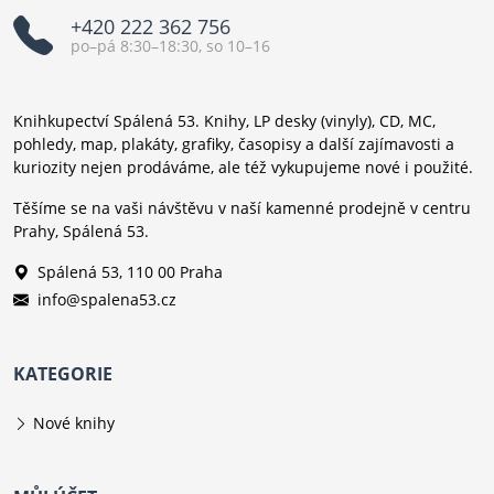
+420 222 362 756
po–pá 8:30–18:30, so 10–16
Knihkupectví Spálená 53. Knihy, LP desky (vinyly), CD, MC,
pohledy, map, plakáty, grafiky, časopisy a další zajímavosti a
kuriozity nejen prodáváme, ale též vykupujeme nové i použité.
Těšíme se na vaši návštěvu v naší kamenné prodejně v centru
Prahy, Spálená 53.
Spálená 53, 110 00 Praha
info@spalena53.cz
KATEGORIE
Nové knihy