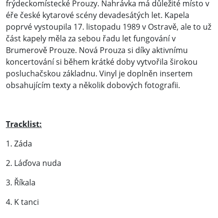
frýdeckomístecké Prouzy. Nahrávka má důležité místo v
éře české kytarové scény devadesátých let. Kapela
poprvé vystoupila 17. listopadu 1989 v Ostravě, ale to už
část kapely měla za sebou řadu let fungování v
Brumerově Prouze. Nová Prouza si díky aktivnímu
koncertování si během krátké doby vytvořila širokou
posluchačskou základnu. Vinyl je doplněn insertem
obsahujícím texty a několik dobových fotografii.
Tracklist:
1. Záda
2. Láďova nuda
3. Říkala
4. K tanci