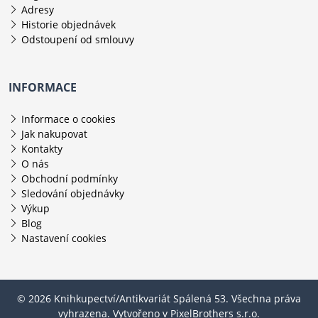
Adresy
Historie objednávek
Odstoupení od smlouvy
INFORMACE
Informace o cookies
Jak nakupovat
Kontakty
O nás
Obchodní podmínky
Sledování objednávky
Výkup
Blog
Nastavení cookies
© 2026 Knihkupectví/Antikvariát Spálená 53. Všechna práva
vyhrazena. Vytvořeno v
PixelBrothers s.r.o.