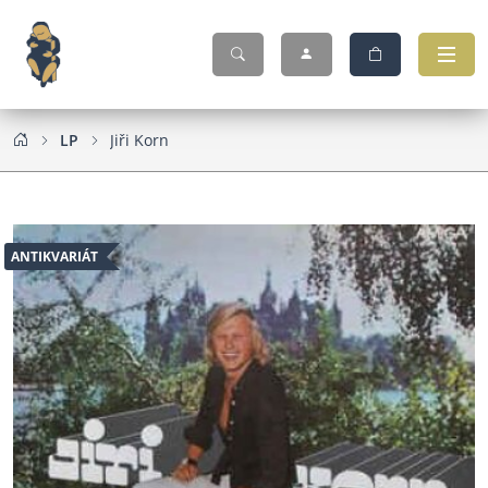
LP
Jiři Korn
ANTIKVARIÁT