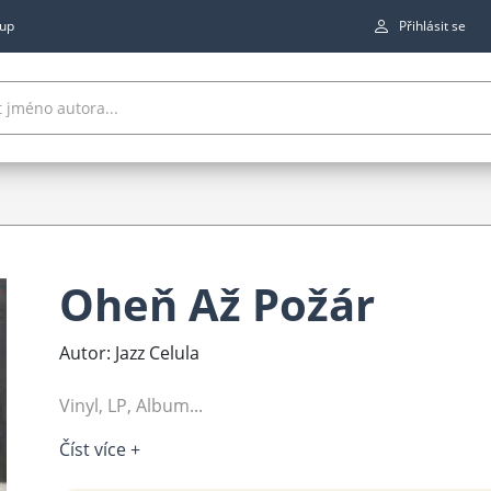
up
Přihlásit se
Oheň Až Požár
Autor: Jazz Celula
Vinyl, LP, Album...
Číst více +