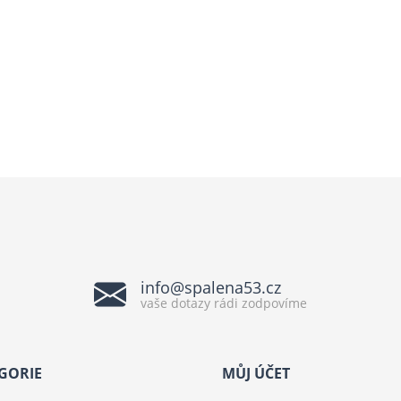
info@spalena53.cz
vaše dotazy rádi zodpovíme
GORIE
MŮJ ÚČET