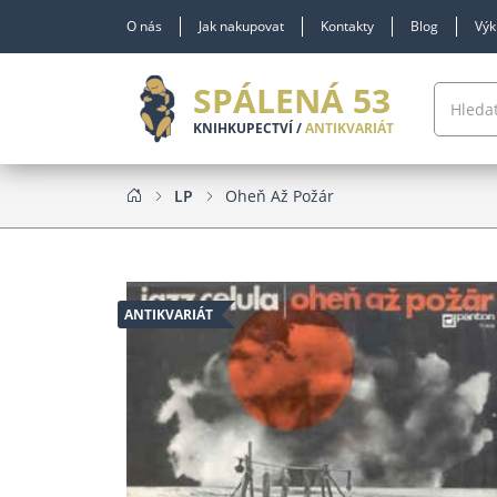
O nás
Jak nakupovat
Kontakty
Blog
Výk
SPÁLENÁ 53
KNIHKUPECTVÍ /
ANTIKVARIÁT
LP
Oheň Až Požár
ANTIKVARIÁT