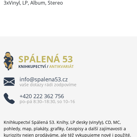
3xVinyl, LP, Album, Stereo
SPÁLENÁ 53
KNIHKUPECTVÍ /
ANTIKVARIÁT
info@spalena53.cz
vaše dotazy rádi zodpovíme
+420 222 362 756
po–pá 8:30–18:30, so 10–16
Knihkupectví Spálená 53. Knihy, LP desky (vinyly), CD, MC,
pohledy, map, plakáty, grafiky, časopisy a další zajímavosti a
kuriozity nejen prodáváme, ale též vykupujeme nové i použité.