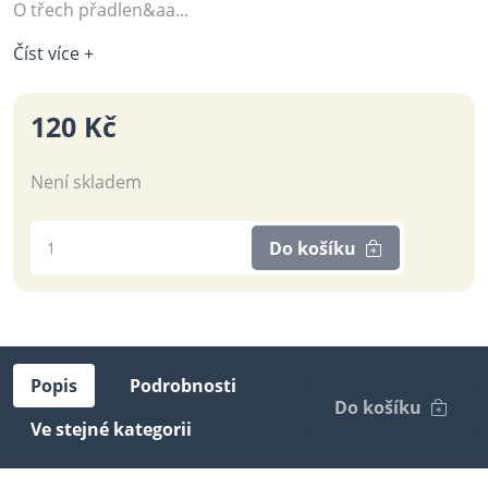
O třech přadlen&aa...
Číst více +
120 Kč
Není skladem
Do košíku
Popis
Podrobnosti
Do košíku
Ve stejné kategorii