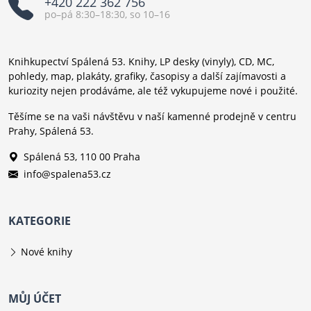
+420 222 362 756
po–pá 8:30–18:30, so 10–16
Knihkupectví Spálená 53. Knihy, LP desky (vinyly), CD, MC,
pohledy, map, plakáty, grafiky, časopisy a další zajímavosti a
kuriozity nejen prodáváme, ale též vykupujeme nové i použité.
Těšíme se na vaši návštěvu v naší kamenné prodejně v centru
Prahy, Spálená 53.
Spálená 53, 110 00 Praha
info@spalena53.cz
KATEGORIE
Nové knihy
MŮJ ÚČET