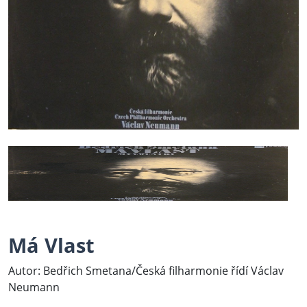
Má Vlast
Autor: Bedřich Smetana/Česká filharmonie řídí Václav
Neumann