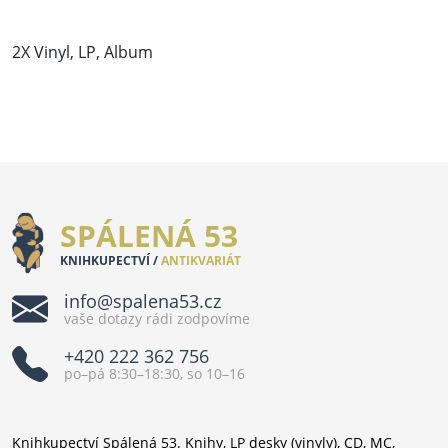
2X Vinyl, LP, Album
SPÁLENÁ 53
KNIHKUPECTVÍ /
ANTIKVARIÁT
info@spalena53.cz
vaše dotazy rádi zodpovíme
+420 222 362 756
po–pá 8:30–18:30, so 10–16
Knihkupectví Spálená 53. Knihy, LP desky (vinyly), CD, MC,