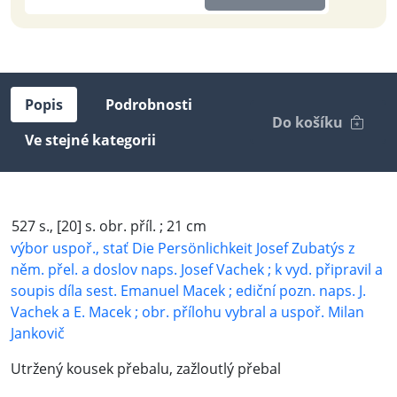
Popis
Podrobnosti
Do košíku
Ve stejné kategorii
527 s., [20] s. obr. příl. ; 21 cm
výbor uspoř., stať Die Persönlichkeit Josef Zubatýs z
něm. přel. a doslov naps. Josef Vachek ; k vyd. připravil a
soupis díla sest. Emanuel Macek ; ediční pozn. naps. J.
Vachek a E. Macek ; obr. přílohu vybral a uspoř. Milan
Jankovič
Utržený kousek přebalu, zažloutlý přebal