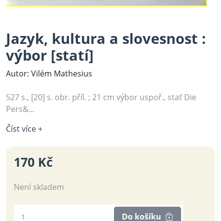
Jazyk, kultura a slovesnost :
výbor [statí]
Autor: Vilém Mathesius
527 s., [20] s. obr. příl. ; 21 cm výbor uspoř., stať Die
Pers&...
Číst více +
170 Kč
Není skladem
Do košíku