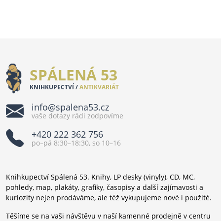
SPÁLENÁ 53
KNIHKUPECTVÍ /
ANTIKVARIÁT
info@spalena53.cz
vaše dotazy rádi zodpovíme
+420 222 362 756
po–pá 8:30–18:30, so 10–16
Knihkupectví Spálená 53. Knihy, LP desky (vinyly), CD, MC,
pohledy, map, plakáty, grafiky, časopisy a další zajímavosti a
kuriozity nejen prodáváme, ale též vykupujeme nové i použité.
Těšíme se na vaši návštěvu v naší kamenné prodejně v centru