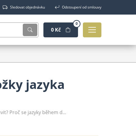
Sledovat objednávku
Odstoupení od smlouvy
0
0 Kč
ložky jazyka
luvit? Proč se jazyky během d...