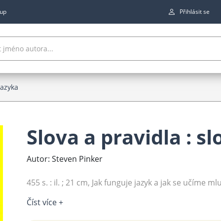
up
Přihlásit se
jazyka
Slova a pravidla : s
Autor: Steven Pinker
455 s. : il. ; 21 cm, Jak funguje jazyk a jak se učíme m
Číst více +