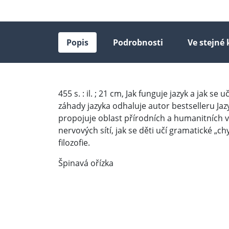
Popis
Podrobnosti
Ve stejné 
455 s. : il. ; 21 cm, Jak funguje jazyk a jak 
záhady jazyka odhaluje autor bestselleru Jaz
propojuje oblast přírodních a humanitních věd
nervových sítí, jak se děti učí gramatické „c
filozofie.
Špinavá ořízka