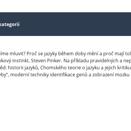
kategorii
se učíme mluvit? Proč se jazyky během doby mění a proč mají tol
ykový instinkt, Steven Pinker. Na příkladu pravidelných a ne
: historii jazyků, Chomského teorie o jazyku a jejich kritik
hyby“, moderní techniky identifikace genů a zobrazení mozku 