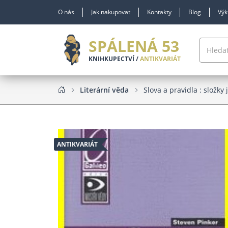
O nás
Jak nakupovat
Kontakty
Blog
Výk
SPÁLENÁ 53
KNIHKUPECTVÍ /
ANTIKVARIÁT
Literární věda
Slova a pravidla : složky 
ANTIKVARIÁT