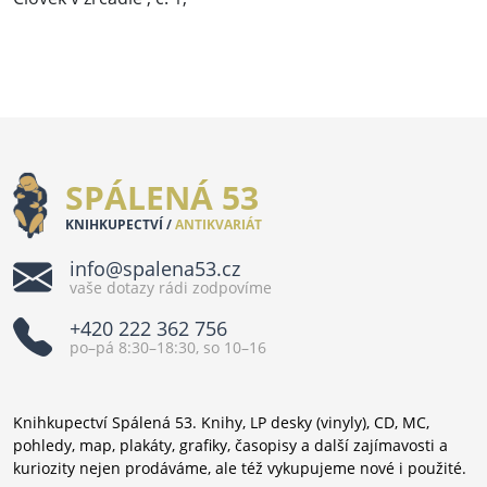
SPÁLENÁ 53
KNIHKUPECTVÍ /
ANTIKVARIÁT
info@spalena53.cz
vaše dotazy rádi zodpovíme
+420 222 362 756
po–pá 8:30–18:30, so 10–16
Knihkupectví Spálená 53. Knihy, LP desky (vinyly), CD, MC,
pohledy, map, plakáty, grafiky, časopisy a další zajímavosti a
kuriozity nejen prodáváme, ale též vykupujeme nové i použité.