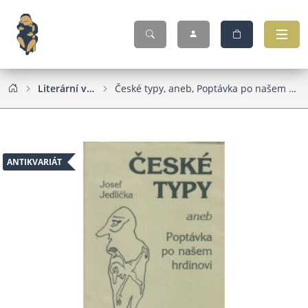
Literární věda
České typy, aneb, Poptávka po našem hrdinovi
ANTIKVARIÁT