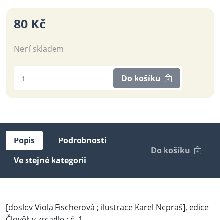
80 Kč
Není skladem
Do košíku
Popis
Podrobnosti
Do košíku
Ve stejné kategorii
[doslov Viola Fischerová ; ilustrace Karel Nepraš], edice
Člověk v zrcadle ; č. 1,