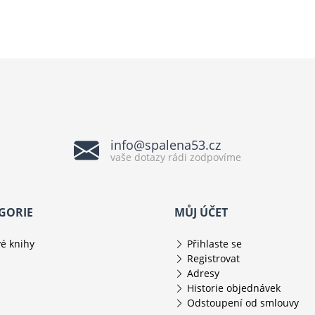
info@spalena53.cz
vaše dotazy rádi zodpovíme
GORIE
MŮJ ÚČET
é knihy
Přihlaste se
Registrovat
Adresy
Historie objednávek
Odstoupení od smlouvy