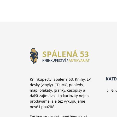
SPÁLENÁ 53
KNIHKUPECTVÍ /
ANTIKVARIÁT
KATE
Knihkupectví Spálená 53. Knihy, LP
desky (vinyly), CD, MC, pohledy,
map, plakáty, grafiky, časopisy a
Nov
další zajímavosti a kuriozity nejen
prodáváme, ale též vykupujeme
nové i použité.
Těšíme se na vaši návštěvu v naší