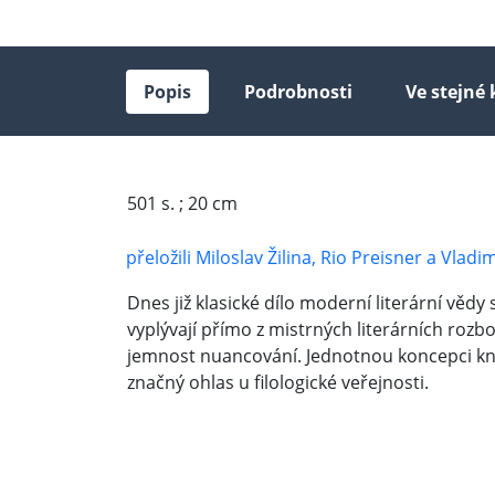
Popis
Podrobnosti
Ve stejné 
501 s. ; 20 cm
přeložili Miloslav Žilina, Rio Preisner a Vlad
Dnes již klasické dílo moderní literární věd
vyplývají přímo z mistrných literárních rozb
jemnost nuancování. Jednotnou koncepci knihy
značný ohlas u filologické veřejnosti.