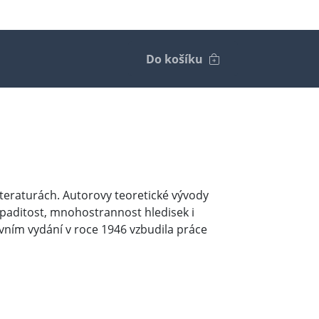
Do košíku
literaturách. Autorovy teoretické vývody
nápaditost, mnohostrannost hledisek i
prvním vydání v roce 1946 vzbudila práce