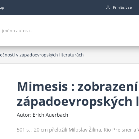
up
Přihlásit se
tečnosti v západoevropských literaturách
Mimesis : zobrazení
západoevropských l
Autor: Erich Auerbach
501 s. ; 20 cm přeložili Miloslav Žilina, Rio Preisner a 