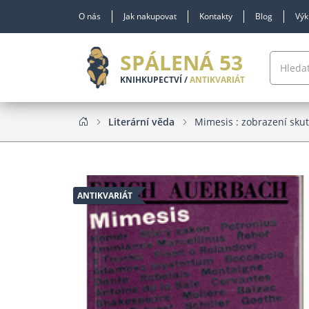
O nás
Jak nakupovat
Kontakty
Blog
Výk
SPÁLENÁ 53
KNIHKUPECTVÍ /
ANTIKVARIÁT
Literární věda
Mimesis : zobrazení sku
ANTIKVARIÁT