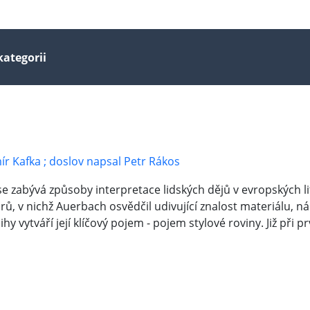
kategorii
imír Kafka ; doslov napsal Petr Rákos
y se zabývá způsoby interpretace lidských dějů v evropských 
orů, v nichž Auerbach osvědčil udivující znalost materiálu, 
 vytváří její klíčový pojem - pojem stylové roviny. Již při 