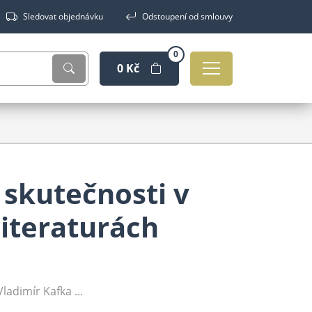
Sledovat objednávku
Odstoupení od smlouvy
0
0 Kč
 skutečnosti v
iteraturách
Vladimír Kafka ...