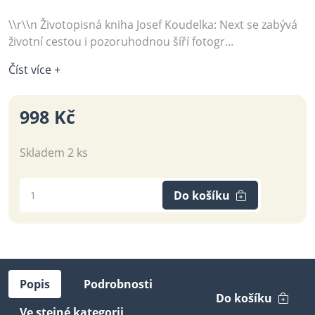
\\r\\n Životopisná kniha Josef Koudelka: Next se zabývá
životní cestou i pozoruhodnou šíří fotogr...
Číst více +
998 Kč
Skladem 2 ks
Do košíku
Popis
Podrobnosti
Do košíku
Ve stejné kategorii