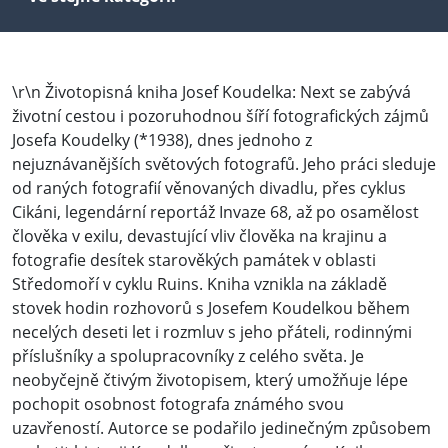
\r\n Životopisná kniha Josef Koudelka: Next se zabývá
životní cestou i pozoruhodnou šíří fotografických zájmů
Josefa Koudelky (*1938), dnes jednoho z
nejuznávanějších světových fotografů. Jeho práci sleduje
od raných fotografií věnovaných divadlu, přes cyklus
Cikáni, legendární reportáž Invaze 68, až po osamělost
člověka v exilu, devastující vliv člověka na krajinu a
fotografie desítek starověkých památek v oblasti
Středomoří v cyklu Ruins. Kniha vznikla na základě
stovek hodin rozhovorů s Josefem Koudelkou během
necelých deseti let i rozmluv s jeho přáteli, rodinnými
příslušníky a spolupracovníky z celého světa. Je
neobyčejně čtivým životopisem, který umožňuje lépe
pochopit osobnost fotografa známého svou
uzavřeností. Autorce se podařilo jedinečným způsobem