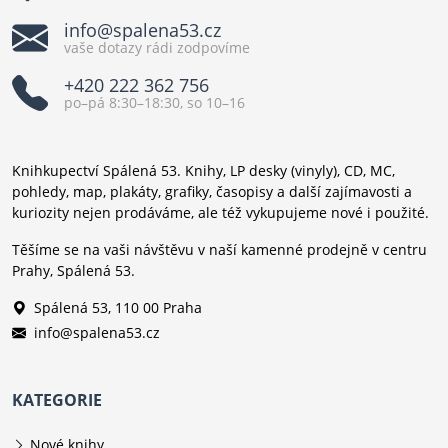
info@spalena53.cz
vaše dotazy rádi zodpovíme
+420 222 362 756
po–pá 8:30–18:30, so 10–16
Knihkupectví Spálená 53. Knihy, LP desky (vinyly), CD, MC,
pohledy, map, plakáty, grafiky, časopisy a další zajímavosti a
kuriozity nejen prodáváme, ale též vykupujeme nové i použité.
Těšíme se na vaši návštěvu v naší kamenné prodejně v centru
Prahy, Spálená 53.
Spálená 53, 110 00 Praha
info@spalena53.cz
KATEGORIE
Nové knihy