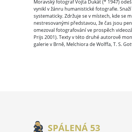
Moravský fotograf Vojta Dukát (* 1947) ode
vynikl v žánru humanistické fotografie. Sna
systematicky. Zdržuje se v místech, kde se 
nestresovanými představou, že čas jsou pen
omezoval fotografování ve prospěch videozá
Prijs 2001). Texty v této druhé autorově mo
galerie v Brně, Melchiora de Wolffa, T. S. Got
SPÁLENÁ 53