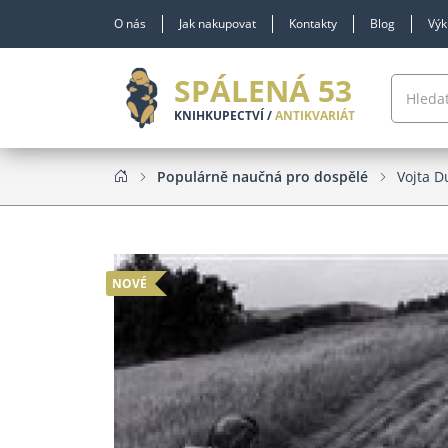
O nás
Jak nakupovat
Kontakty
Blog
Výk
SPÁLENÁ 53
KNIHKUPECTVÍ /
ANTIKVARIÁT
Populárně naučná pro dospělé
Vojta D
NOVÉ