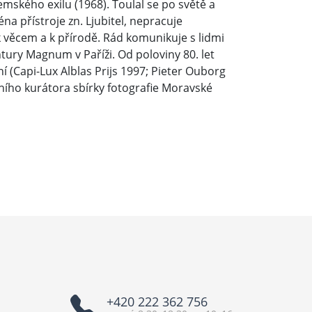
ského exilu (1968). Toulal se po světě a
a přístroje zn. Ljubitel, nepracuje
k věcem a k přírodě. Rád komunikuje s lidmi
ury Magnum v Paříži. Od poloviny 80. let
(Capi-Lux Alblas Prijs 1997; Pieter Ouborg
tního kurátora sbírky fotografie Moravské
+420 222 362 756