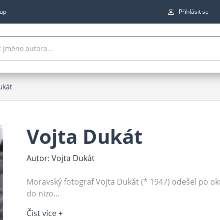
up
Přihlásit se
ukát
Vojta Dukát
Autor: Vojta Dukát
Moravský fotograf Vojta Dukát (* 1947) odešel po 
do nizo...
Číst více +