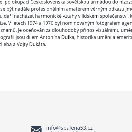
šel po okupaci Československa sovětskou armádou do nizozem
ží se být nadále profesionálním amatérem věrným odkazu jmén
mu daří nacházet harmonické vztahy v lidském společenství, 
íze. V letech 1974 a 1976 byl nominovaným fotografem agent
znamů. Je oceňován za dlouhodobý přínos vizuálnímu umění 
nografii jsou dílem Antonína Dufka, historika umění a emeri
tlieba a Vojty Dukáta.
info@spalena53.cz