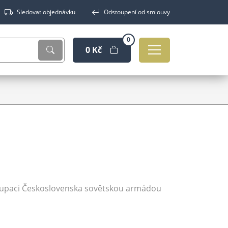
Sledovat objednávku
Odstoupení od smlouvy
0
0 Kč
okupaci Československa sovětskou armádou