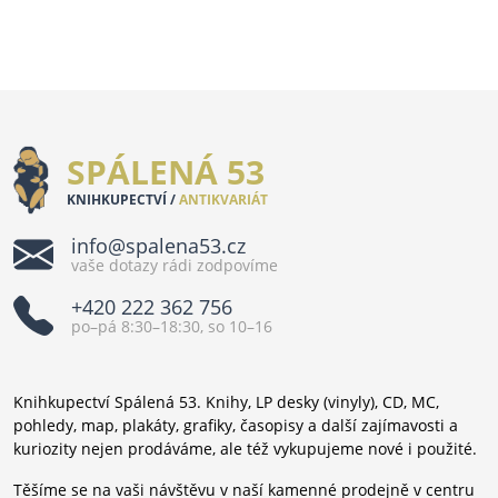
SPÁLENÁ 53
KNIHKUPECTVÍ /
ANTIKVARIÁT
info@spalena53.cz
vaše dotazy rádi zodpovíme
+420 222 362 756
po–pá 8:30–18:30, so 10–16
Knihkupectví Spálená 53. Knihy, LP desky (vinyly), CD, MC,
pohledy, map, plakáty, grafiky, časopisy a další zajímavosti a
kuriozity nejen prodáváme, ale též vykupujeme nové i použité.
Těšíme se na vaši návštěvu v naší kamenné prodejně v centru