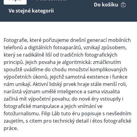
Do košíku
Ve stejné kategorii
Fotografie, které pořizujeme dnešní generací mobilních
telefonů a digitálních fotoaparátů, vznikají způsobem,
který se radikálně liší od tradičních fotografických
principů. Jejich povaha je algoritmická: zmáčknutím
spouště uvádíme do chodu množství komplikovaných
výpočetních úkonů, jejichž samotná existence i funkce
nám unikají. Aktivní lidský prvek hraje stále menší roli,
narůstá význam umělé inteligence a sama vizualita
začíná mít výpočetní povahu; do nové éry vstoupily i
fotografické manipulace a jejich vnímání ve
fotožurnalismu. Filip Láb tuto éru popisuje s nevšedním
zaujetím, s citem pro technický detail i étos fotografické
práce.