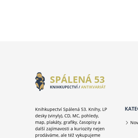
SPÁLENÁ 53
KNIHKUPECTVÍ /
ANTIKVARIÁT
KATE
Knihkupectví Spálená 53. Knihy, LP
desky (vinyly), CD, MC, pohledy,
map, plakáty, grafiky, časopisy a
Nov
další zajímavosti a kuriozity nejen
prodáváme, ale též vykupujeme