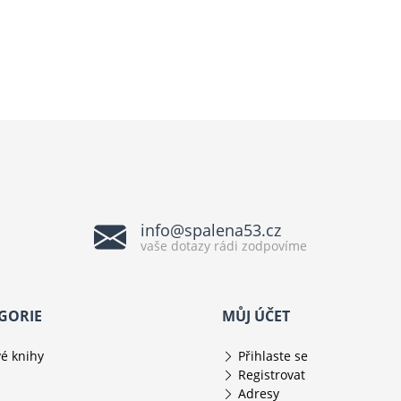
info@spalena53.cz
vaše dotazy rádi zodpovíme
GORIE
MŮJ ÚČET
é knihy
Přihlaste se
Registrovat
Adresy