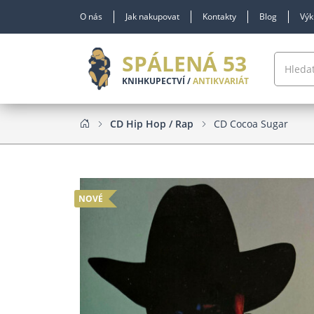
O nás
Jak nakupovat
Kontakty
Blog
Výk
SPÁLENÁ 53
KNIHKUPECTVÍ /
ANTIKVARIÁT
CD Hip Hop / Rap
CD Cocoa Sugar
NOVÉ