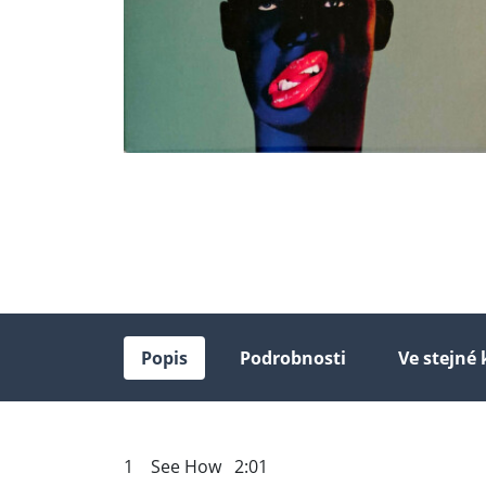
Popis
Podrobnosti
Ve stejné 
1 See How 2:01