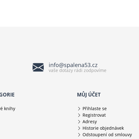
info@spalena53.cz
vaše dotazy rádi zodpovíme
GORIE
MŮJ ÚČET
é knihy
Přihlaste se
Registrovat
Adresy
Historie objednávek
Odstoupení od smlouvy