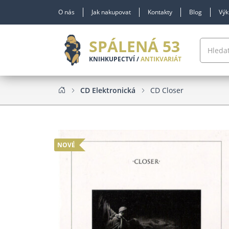
O nás
Jak nakupovat
Kontakty
Blog
Výk
SPÁLENÁ 53
KNIHKUPECTVÍ /
ANTIKVARIÁT
CD Elektronická
CD Closer
NOVÉ